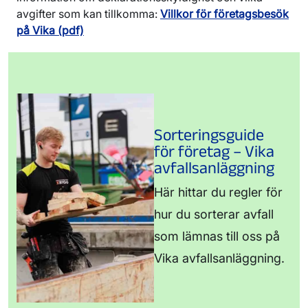
85
avgifter som kan tillkomma:
Villkor för företagsbesök
Förorenad jord- och specialavfall:
Anders
på Vika (pdf)
Lindberg,
0150-579 01
Sorteringsguide
för företag – Vika
avfallsanläggning
Här hittar du regler för
hur du sorterar avfall
som lämnas till oss på
Vika avfallsanläggning.