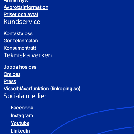
Avgifter för större mängder avfall
Avbrottsinformation
Avfall till återvinning
Priser och avtal
Kundservice
Avfallstyp
Pris
Kontakta oss
Brännbart
1 460 kr/ton
Gör felanmälan
Konsumenträtt
Tekniska verken
Elektronik övrigt
Gratis
Jobba hos oss
Om oss
Press
Farligt avfall
Begär offert
Visselblåsarfunktion (linkoping.se)
Sociala medier
Trä, behandlat
50 kr/ton
Facebook
Trä, obehandlat (ej förädlat)
105 kr/ton
Instagram
Youtube
Linkedin
Exempel på avfall du lämnar gratis: