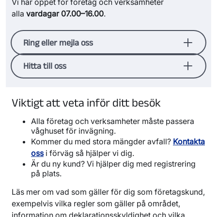
Vi har öppet för företag och verksamheter
alla
vardagar 07.00–16.00
.
Ring eller mejla oss
Kontakta oss om du har frågor om priser eller
Hitta till oss
vill ha rådgivning kring avfallshantering,
Adress
sortering och insamling.
Kundservice
Vika avfallsanläggning och återvinningscentral
Viktigt att veta inför ditt besök
För frågor om:
641 96 Katrineholm
Alla företag och verksamheter måste passera
Hitta till Vika avfallsanläggning (Google maps)
hyra av container
våghuset för invägning.
transportbeställning
Kommer du med stora mängder avfall?
Kontakta
verksamhetsavfall.
oss
i förväg så hjälper vi dig.
Är du ny kund? Vi hjälper dig med registrering
Telefon:
0150- 579 52
på plats.
Mejladress:
vika@tekniskaverken.se
Direktkontakter
Läs mer om vad som gäller för dig som företagskund,
exempelvis vilka regler som gäller på området,
Farligt avfall:
Johan Berggren,
0150-778
information om deklarationsskyldighet och vilka