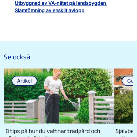
Utbyggnad av VA-nätet på landsbygden
Slamtömning av enskilt avlopp
Se också
Artikel
Gui
8 tips på hur du vattnar trädgård och
Självbev