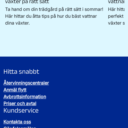
växter på rätt sätt
vattnar
Ta hand om din trädgård på rätt sätt i sommar!
Här hittar
Här hittar du åtta tips på hur du bäst vattnar
perfekt nä
dina växter.
växter sk
Hitta snabbt
Återvinningscentraler
Anmäl flytt
Avbrottsinformation
Priser och avtal
Kundservice
Kontakta oss