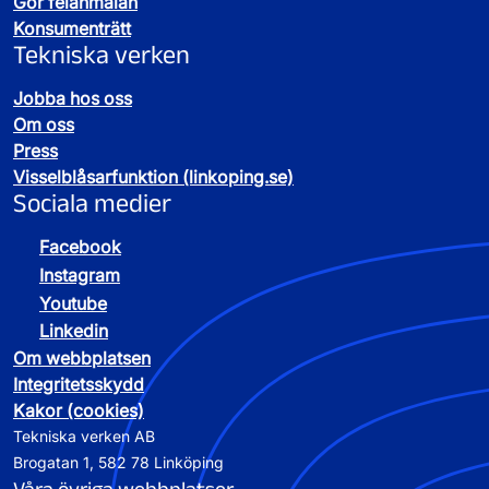
Gör felanmälan
Konsumenträtt
Tekniska verken
Jobba hos oss
Om oss
Press
Visselblåsarfunktion (linkoping.se)
Sociala medier
Facebook
Instagram
Youtube
Linkedin
Om webbplatsen
Integritetsskydd
Kakor (cookies)
Tekniska verken AB
Brogatan 1, 582 78 Linköping