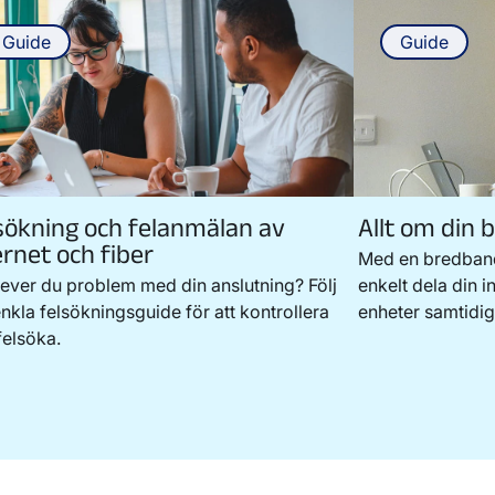
Guide
Guide
sökning och felanmälan av
Allt om din
ernet och fiber
Med en bredband
ever du problem med din anslutning? Följ
enkelt dela din i
nkla felsökningsguide för att kontrollera
enheter samtidig
felsöka.