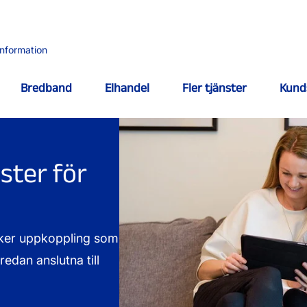
information
Bredband
Elhandel
Fler tjänster
Kund
ster för
säker uppkoppling som
redan anslutna till