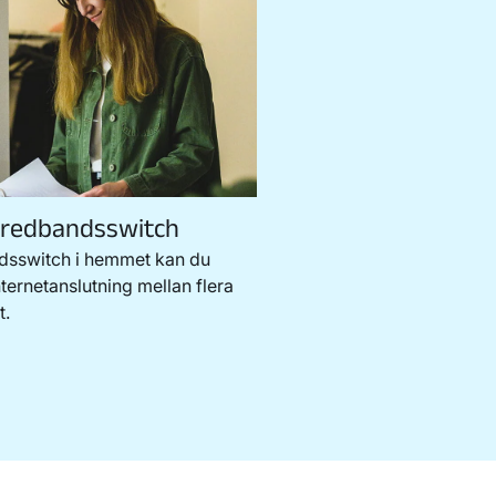
 bredbandsswitch
sswitch i hemmet kan du
nternetanslutning mellan flera
t.