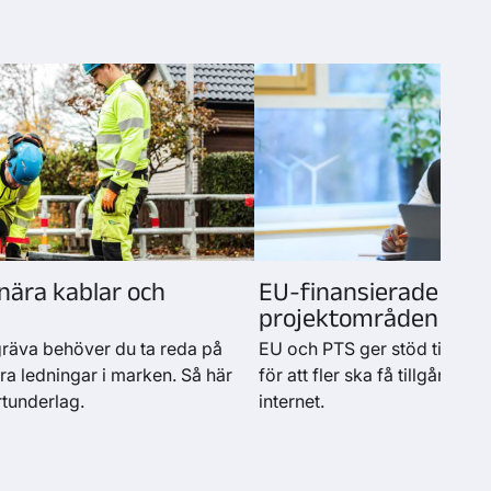
nära kablar och
EU-finansierade
projektområden
gräva behöver du ta reda på
EU och PTS ger stöd till b
ra ledningar i marken. Så här
för att fler ska få tillgång ti
rtunderlag.
internet.