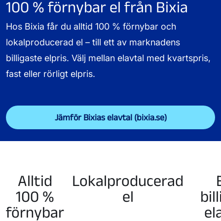
100 % förnybar el från Bixia
Hos Bixia får du alltid 100 % förnybar och
lokalproducerad el – till ett av marknadens
billigaste elpris. Välj mellan elavtal med kvartspris,
fast eller rörligt elpris.
Jämför Bixias elavtal (bixia.se)
Alltid
Lokalproducerad
100 %
el
bil
förnybar
el