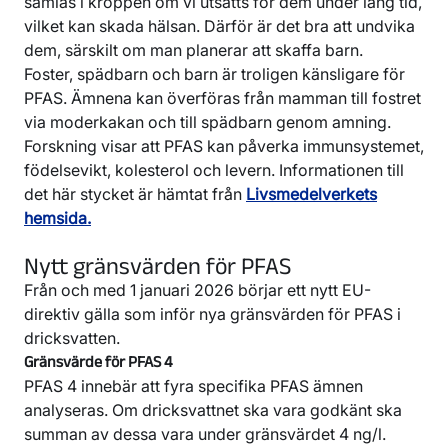
samlas i kroppen om vi utsätts för dem under lång tid,
vilket kan skada hälsan. Därför är det bra att undvika
dem, särskilt om man planerar att skaffa barn.
Foster, spädbarn och barn är troligen känsligare för
PFAS. Ämnena kan överföras från mamman till fostret
via moderkakan och till spädbarn genom amning.
Forskning visar att PFAS kan påverka immunsystemet,
födelsevikt, kolesterol och levern. Informationen till
det här stycket är hämtat från
Livsmedelverkets
hemsida.
Nytt gränsvärden för PFAS
Från och med 1 januari 2026 börjar ett nytt EU-
direktiv gälla som inför nya gränsvärden för PFAS i
dricksvatten.
Gränsvärde för PFAS 4
PFAS 4 innebär att fyra specifika PFAS ämnen
analyseras. Om dricksvattnet ska vara godkänt ska
summan av dessa vara under gränsvärdet 4 ng/l.