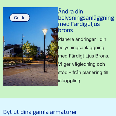
Ändra din
belysningsanläggning
Guide
med Färdigt ljus
brons
Planera ändringar i din
belysningsanläggning
med Färdigt Ljus Brons.
Vi ger vägledning och
stöd – från planering till
inkoppling.
Byt ut dina gamla armaturer