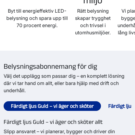
Byt till energieffektiv LED-
Rätt belysning
Vi pla
belysning och spara upp till
skapar trygghet
bygge
70 procent energi.
och trivsel i
underhå
utomhusmiljöer.
lång li
Belysningsabonnemang för dig
Välj det upplägg som passar dig – en komplett lösning
där vi tar hand om allt, eller bara hjälp med drift och
underhåll.
Färdigt ljus Guld – vi äger och sköter
Färdigt ljus
Färdigt ljus Guld – vi äger och sköter allt
Slipp ansvaret – vi planerar, bygger och driver din