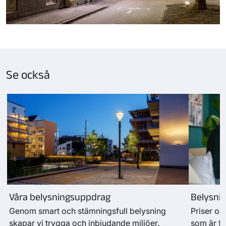
Se också
Våra belysningsuppdrag
Belysnin
Genom smart och stämningsfull belysning
Priser oc
skapar vi trygga och inbjudande miljöer.
som är f