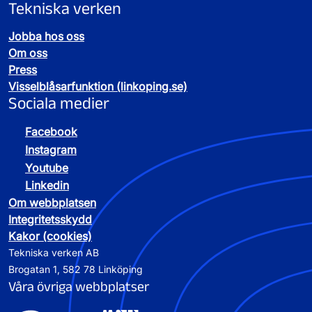
Tekniska verken
Jobba hos oss
Om oss
Press
Visselblåsarfunktion (linkoping.se)
Sociala medier
Facebook
Instagram
Youtube
Linkedin
Om webbplatsen
Integritetsskydd
Kakor (cookies)
Tekniska verken AB
Brogatan 1, 582 78 Linköping
Våra övriga webbplatser