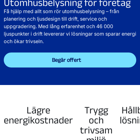
Utomhusbelysning för företag
Få hjälp med allt som rör utomhusbelysning – från
planering och ljusdesign till drift, service och
uppgradering. Med lång erfarenhet och 46 000
ljuspunkter i drift levererar vi lösningar som sparar energi
och ökar trivseln.
Begär offert
Lägre
Trygg
Håll
energikostnader
och
lösn
trivsam
miljö