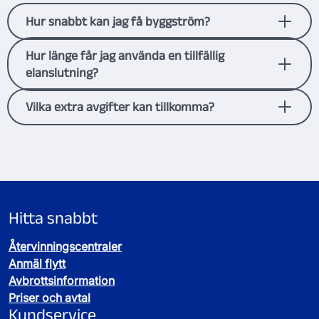
Hur snabbt kan jag få byggström?
Vanligtvis inom fem arbetsdagar när anslutningen
Hur länge får jag använda en tillfällig
är upp till 100 ampere. Större anslutningar kan ta
elanslutning?
längre tid.
Du kan använda den i upp till ett år. Behöver du
Vilka extra avgifter kan tillkomma?
längre tid behöver vi komma överens
innan
Du betalar en fast abonnemangsavgift (minst en
anslutningen görs.
månad) och rörliga avgifter för överföring och
effektuttag. De faktureras separat.
Hitta snabbt
Återvinningscentraler
Anmäl flytt
Avbrottsinformation
Priser och avtal
Kundservice