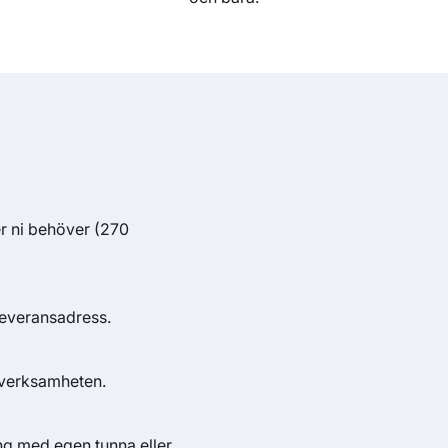
r ni behöver (270
d leveransadress.
 verksamheten.
ng med egen tunna eller