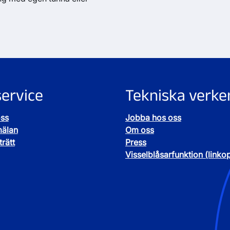
ervice
Tekniska verke
oss
Jobba hos oss
mälan
Om oss
rätt
Press
Visselblåsarfunktion (linko