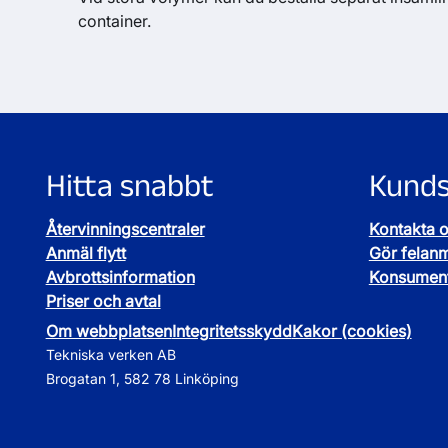
container.
Hitta snabbt
Kunds
Återvinningscentraler
Kontakta 
Anmäl flytt
Gör felan
Avbrottsinformation
Konsument
Priser och avtal
Om webbplatsen
Integritetsskydd
Kakor (cookies)
Tekniska verken AB
Brogatan 1, 582 78 Linköping