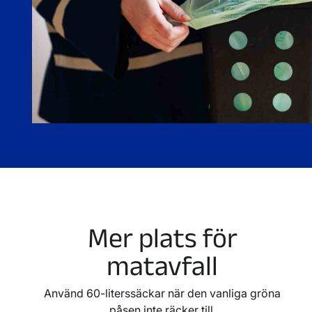
Mer plats för
matavfall
Använd 60-literssäckar när den vanliga gröna
påsen inte räcker till.