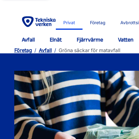
Privat
Företag
Avbrotts
Avfall
Elnät
Fjärrvärme
Vatten
Företag
/
Avfall
/
Gröna säckar för matavfall