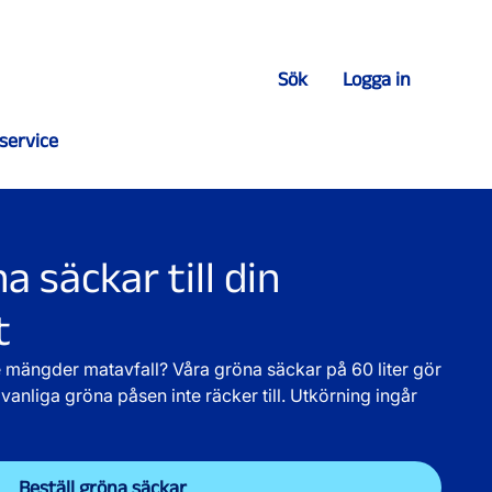
Sök
Logga in
service
a säckar till din
t
 mängder matavfall? Våra gröna säckar på 60 liter gör
vanliga gröna påsen inte räcker till. Utkörning ingår
Beställ gröna säckar