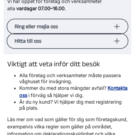
Vi har öppet för företag och verksamheter
alla
vardagar 07.00–16.00
.
Ring eller mejla oss
Kontakta oss om du har frågor om priser eller
Hitta till oss
vill ha rådgivning kring avfallshantering,
Adress
sortering och insamling.
Kundservice
Vika avfallsanläggning och återvinningscentral
Viktigt att veta inför ditt besök
För frågor om:
641 96 Katrineholm
Alla företag och verksamheter måste passera
Hitta till Vika avfallsanläggning (Google maps)
hyra av container
våghuset för invägning.
transportbeställning
Kommer du med stora mängder avfall?
Kontakta
verksamhetsavfall.
oss
i förväg så hjälper vi dig.
Är du ny kund? Vi hjälper dig med registrering
Telefon:
0150- 579 52
på plats.
Mejladress:
vika@tekniskaverken.se
Direktkontakter
Läs mer om vad som gäller för dig som företagskund,
exempelvis vilka regler som gäller på området,
Farligt avfall:
Johan Berggren,
0150-778
information om deklarationsskyldighet och vilka