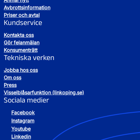
Avgifter för större mängder avfall
Avbrottsinformation
Avfall till återvinning
Priser och avtal
Kundservice
Avfallstyp
Pris
Kontakta oss
Brännbart
1 460 kr/ton
Gör felanmälan
Konsumenträtt
Tekniska verken
Elektronik övrigt
Gratis
Jobba hos oss
Om oss
Press
Farligt avfall
Begär offert
Visselblåsarfunktion (linkoping.se)
Sociala medier
Trä, behandlat
50 kr/ton
Facebook
Trä, obehandlat (ej förädlat)
105 kr/ton
Instagram
Youtube
Linkedin
Exempel på avfall du lämnar gratis: