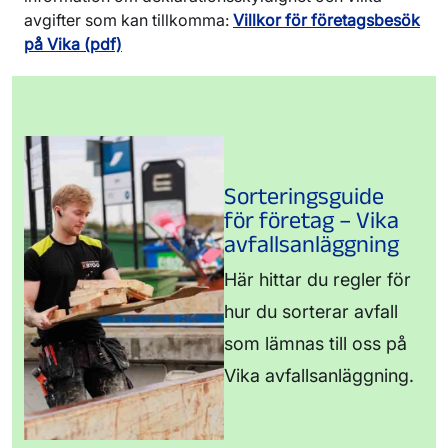
85
avgifter som kan tillkomma:
Villkor för företagsbesök
Förorenad jord- och specialavfall:
Anders
på Vika (pdf)
Lindberg,
0150-579 01
Sorteringsguide
för företag – Vika
avfallsanläggning
Här hittar du regler för
hur du sorterar avfall
som lämnas till oss på
Vika avfallsanläggning.