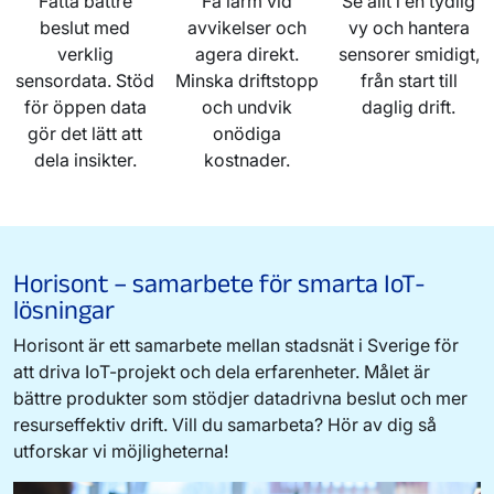
Fatta bättre
Få larm vid
Se allt i en tydlig
beslut med
avvikelser och
vy och hantera
verklig
agera direkt.
sensorer smidigt,
sensordata. Stöd
Minska driftstopp
från start till
för öppen data
och undvik
daglig drift.
gör det lätt att
onödiga
dela insikter.
kostnader.
Horisont – samarbete för smarta IoT-
lösningar
Horisont är ett samarbete mellan stadsnät i Sverige för
att driva IoT-projekt och dela erfarenheter. Målet är
bättre produkter som stödjer datadrivna beslut och mer
resurseffektiv drift. Vill du samarbeta? Hör av dig så
utforskar vi möjligheterna!