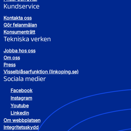
Kundservice
Kontakta oss
Gör felanmälan
Konsumenträtt
Tekniska verken
Jobba hos oss
Om oss
Press
Visselblåsarfunktion (linkoping.se)
Sociala medier
Facebook
Instagram
Youtube
Linkedin
Om webbplatsen
Integritetsskydd