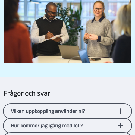
Frågor och svar
Vilken uppkoppling använder ni?
LoRa, för lång räckvidd och låg energiförbrukning,
Hur kommer jag igång med IoT?
och stabilitet via fibernätet.