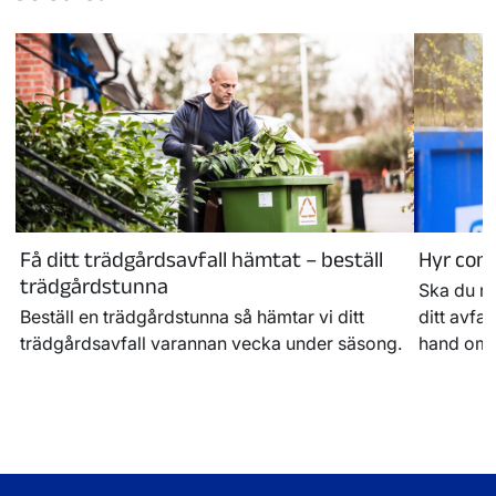
Få ditt trädgårdsavfall hämtat – beställ
Hyr cont
trädgårdstunna
Ska du re
Beställ en trädgårdstunna så hämtar vi ditt
ditt avfal
trädgårdsavfall varannan vecka under säsong.
hand om 