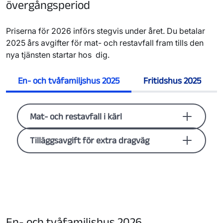
övergångsperiod
Priserna för 2026 införs stegvis under året. Du betalar
2025 års avgifter för mat- och restavfall fram tills den
nya tjänsten startar hos dig.
En- och tvåfamiljshus 2025
Fritidshus 2025
Mat- och restavfall i kärl
Hämtning av mat- och restavfall i kärl,
Tilläggsavgift för extra dragväg
hämtas en gång varannan vecka. Tabellen
visar pris för hämtningsavstånd upp till en
Hämtningsintervall
2-10 m
11-
meter. Hämtningsavstånd är avståndet
mellan soptunna och sopbil. Har du längre
En gång varannan vecka
398
86
avstånd än en meter tillkommer en årsavgift
för extra dragväg.
En gång varje vecka
797
1 7
En- och tvåfamiljshus 2026