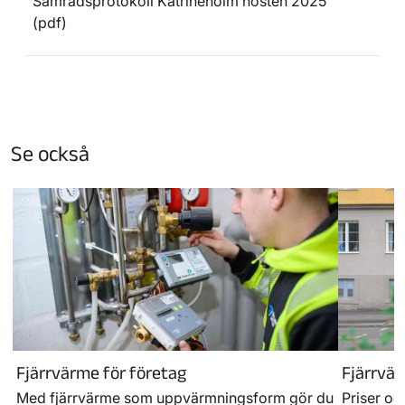
Samrådsprotokoll Katrineholm hösten 2025
(pdf)
Se också
Fjärrvärme för företag
Fjärrvär
Med fjärrvärme som uppvärmningsform gör du
Priser och