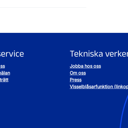
ervice
Tekniska verke
oss
Jobba hos oss
mälan
Om oss
rätt
Press
Visselblåsarfunktion (linko