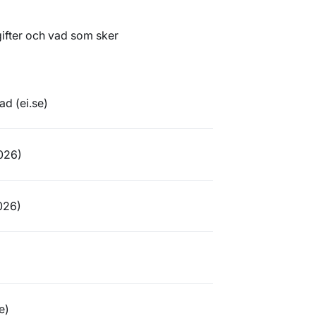
gifter och vad som sker
ad (ei.se)
2026)
026)
e)