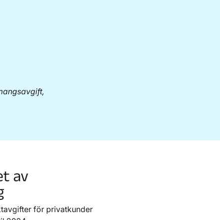
mangsavgift,
et av
g
avgifter för privatkunder