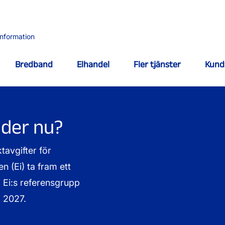
information
Bredband
Elhandel
Fler tjänster
Kund
nder nu?
tavgifter för
 (Ei) ta fram ett
 i Ei:s referensgrupp
l 2027.