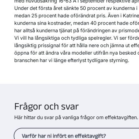
med huvudsäkring 16-63 A i september respektive apr
Under det första året sänkte 50 procent av kunderna i
medan 25 procent hade oförändrat pris. Även i Katrin
kunderna sina kostnader, medan 40 procent hade oförä
har alltså kunderna tjänat på förändringen av prismode
Vi vill ha långsiktiga och tydliga spelregler. Vi ser för
långsiktig prissignal för att hålla nere och jämna ut effe
öppna för att ändra våra modeller utifrån nya besked
branschen har vi länge efterlyst tydligare styrning.
Frågor och svar
Här hittar du svar på vanliga frågor om effektavgiften.
Varför har ni infört en effektavgift?