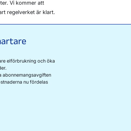
ter. Vi kommer att
rt regelverket är klart.
martare
nare elförbrukning och öka
er.
sta abonnemangsavgiften
ostnaderna nu fördelas