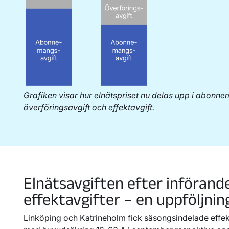
Grafiken visar hur elnätspriset nu delas upp i abonne
överföringsavgift och effektavgift.
Elnätsavgiften efter införand
effektavgifter – en uppföljnin
Linköping och Katrineholm fick säsongsindelade effekt