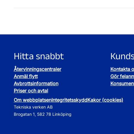
Hitta snabbt
Kunds
Återvinningscentraler
Kontakta 
Anmäl flytt
Gör felan
Avbrottsinformation
Konsument
Priser och avtal
Om webbplatsen
Integritetsskydd
Kakor (cookies)
Tekniska verken AB
Brogatan 1, 582 78 Linköping