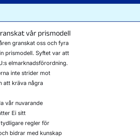
ranskat vår prismodell
åren granskat oss och fyra
in prismodell. Syftet var att
EU:s elmarknadsförordning.
rna inte strider mot
an att kräva några
nda vår nuvarande
ter Ei sitt
ydligare regler för
p och bidrar med kunskap