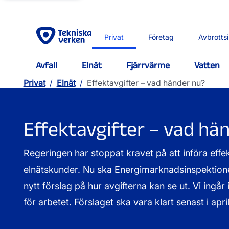
Privat
Företag
Avbrotts
Avfall
Elnät
Fjärrvärme
Vatten
Privat
/
Elnät
/
Effektavgifter – vad händer nu?
Effektavgifter – vad hä
Regeringen har stoppat kravet på att införa effek
elnätskunder. Nu ska Energimarknadsinspektionen
nytt förslag på hur avgifterna kan se ut. Vi ingår
för arbetet. Förslaget ska vara klart senast i apri