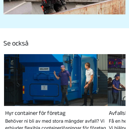
Se också
Hyr container för företag
Avfallsl
Behöver ni bli av med stora mängder avfall? Vi
Få en hel
erbjuder flexibla containerlösningar för företag
Vi hjälper