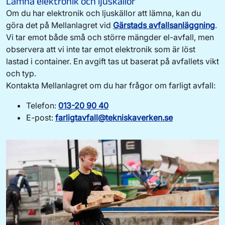
Lämna elektronik och ljuskällor
Om du har elektronik och ljuskällor att lämna, kan du
göra det på Mellanlagret vid
Gärstads avfallsanläggning
.
Vi tar emot både små och större mängder el-avfall, men
observera att vi inte tar emot elektronik som är löst
lastad i container. En avgift tas ut baserat på avfallets vikt
och typ.
Kontakta Mellanlagret om du har frågor om farligt avfall:
Telefon:
013-20 90 40
E-post:
farligtavfall@tekniskaverken.se