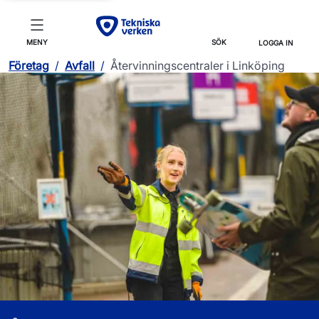
MENY
SÖK
LOGGA IN
Företag
/
Avfall
/
Återvinningscentraler i Linköping