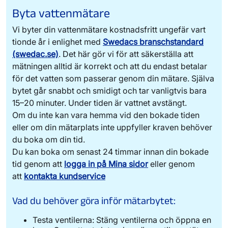
Byta vattenmätare
Vi byter din vattenmätare kostnadsfritt ungefär vart
tionde år i enlighet med
Swedacs branschstandard
(swedac.se)
. Det här gör vi för att säkerställa att
mätningen alltid är korrekt och att du endast betalar
för det vatten som passerar genom din mätare. Själva
bytet går snabbt och smidigt och tar vanligtvis bara
15–20 minuter. Under tiden är vattnet avstängt.
Har du en digital vattenmätare registreras din
Om du inte kan vara hemma vid den bokade tiden
vattenförbrukning automatiskt. Vilket gör att du
Så här rapporterar du mätarställningen för en
eller om din mätarplats inte uppfyller kraven behöver
betalar för det vatten som passerar genom
äldre vattenmätare:
du boka om din tid.
mätaren. Först registreras din mätarställning
Du kan boka om senast 24 timmar innan din bokade
två gånger per år. Sedan blir det oftare, med
Logga in på Mina sidor.
Om du inte redan
tid genom att
logga in på Mina sidor
eller genom
har ett konto, tryck på Skapa konto och
avläsning varje månad.
följ instruktionerna. Du hittar ditt
att
kontakta kundservice
Din digitala vattenmätare visar din förbrukning
kundnummer på dina fakturor.
med stora siffror för kubikmeter och små
När du är inloggad, klicka på ”Registrera
Vad du behöver göra inför mätarbytet:
siffror för liter. Du kan också
följa din
mätarställning” under rubriken ”Vad vill
förbrukning på Mina sidor.
du göra?”
Testa ventilerna: Stäng ventilerna och öppna en
Om du har flera mätare, välj rätt mätare
Flödesindikatorer på vänster sida av displayen