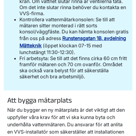
kran. Om vattnet slutar rinna är ventilerna täta.
och klicka på "Registrera".
visar om vatten flödar genom mätaren. Om det
Om det inte slutar rinna behöver du kontakta en
Fyll i mätarställningen och datumet för
står 'LEAK', 'BURST', 'REVERSE', och 'DRY'
VVS-firma.
avläsningen. Klicka på "Spara" för att
Kontrollera vattenmätarkonsolen: Se till att
betyder det att något är fel, till exempel
registrera.
mätaren sitter monterad i rätt sorts
läckage eller onormalt flöde. Det här hjälper
konsol/väggfäste. Du kan hämta konsolen gratis
dig att upptäcka och åtgärda problem.
från oss på adress
Runstensgatan 1B, avdelning
Mätteknik
(öppet klockan 07-15 med
lunchstängt 11:30-12:30).
Fri arbetsyta: Se till att det finns cirka 60 cm fritt
framför mätaren och 70 cm ovanför. Området
ska också vara belyst för att säkerställa
säkerhet och bra arbetsmiljö.
Att bygga mätarplats
När du bygger en ny mätarplats är det viktigt att den
uppfyller våra krav för att vi ska kunna byta och
underhålla vattenmätaren. Du ansvarar för att anlita
en VVS-installatör som säkerställer att installationen