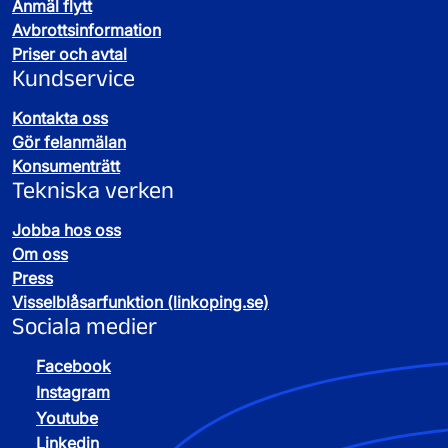
vara tät så att inget vatten rinner in
Anmäl flytt
pump, hydrofor och filter.
vara lättillgänglig
Avbrottsinformation
ha fungerande avstängsningsventiler
Priser och avtal
vara utrustad med en godkänd
Kundservice
mätarkonsol.
Kontakta oss
En ny brunn i plast ska:
Gör felanmälan
inte placeras i ett område med biltrafik
Konsumenträtt
ha en konsol som kan lyftas vid byte av
Tekniska verken
mätare upp till storlek DN25
inte kapas
Jobba hos oss
vara tät så att inget vatten rinner in
Om oss
ha fungerande avstängsningsventiler.
Press
Mätarbrunnen ägs av dig som fastighetsägare
Visselblåsarfunktion (linkoping.se)
Sociala medier
men måste godkännas av oss.
Kontakta oss
om
du behöver en större mätare än DN25.
Facebook
Instagram
Youtube
Linkedin