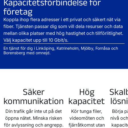
Kapacitetsförbindelse för
företag
Koppla ihop flera adresser i ett privat och säkert nät via
fiber. Tjänsten passar dig som vill dela resurser och data
mellan olika platser med hög hastighet och tillförlitlighet.
Välj kapacitet upp till 10 Gbit/s.
En tjänst för dig i Linköping, Katrineholm, Mjölby, Fornåsa och
Borensberg med omnejd.
Säker
Hög
Skal
kommunikation
kapacitet
lösn
Din trafik går inte ut på det
Kör tunga filer,
Börja p
öppna nätet. Minska risken
videomöten och
nivå oc
för avlyssning och angrepp.
fjärråtkomst utan
kapacit