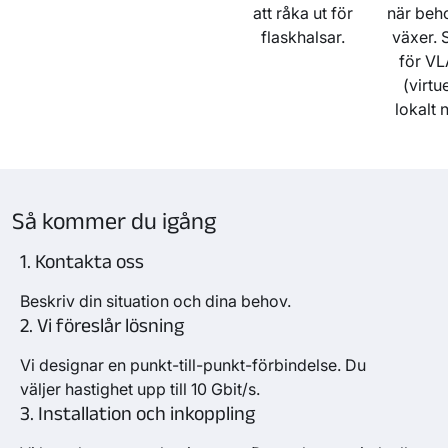
att råka ut för
när beh
flaskhalsar.
växer. 
för V
(virtue
lokalt n
Så kommer du igång
1. Kontakta oss
Beskriv
din
situation och
din
a behov.
2. Vi föreslår lösning
Vi designar en punkt-till-punkt-förbindelse
. D
u
väljer
h
astighet upp till 10 Gbit/s.
3. Installation och inkoppling