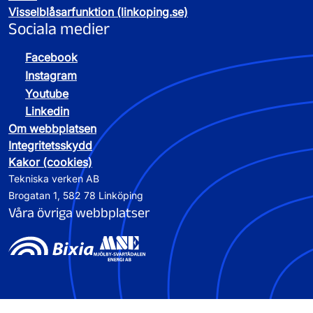
Visselblåsarfunktion (linkoping.se)
Sociala medier
Facebook
Instagram
Youtube
Linkedin
Om webbplatsen
Integritetsskydd
Kakor (cookies)
Tekniska verken AB
Brogatan 1, 582 78 Linköping
Våra övriga webbplatser