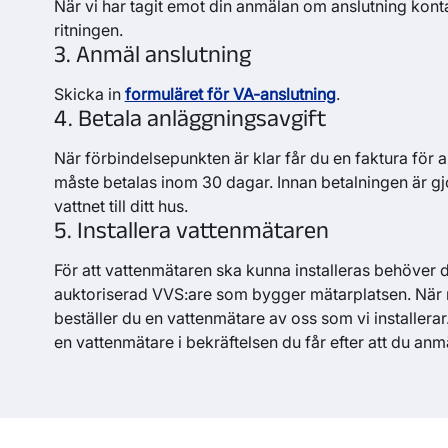
När vi har tagit emot din anmälan om anslutning kont
ritningen.
3. Anmäl anslutning
Skicka in
formuläret för VA-anslutning
.
4. Betala anläggningsavgift
När förbindelsepunkten är klar får du en faktura för 
måste betalas inom 30 dagar. Innan betalningen är gjo
vattnet till ditt hus.
5. Installera vattenmätaren
För att vattenmätaren ska kunna installeras behöver d
auktoriserad VVS:are som bygger mätarplatsen. När m
beställer du en vattenmätare av oss som vi installerar.
en vattenmätare i bekräftelsen du får efter att du anmä