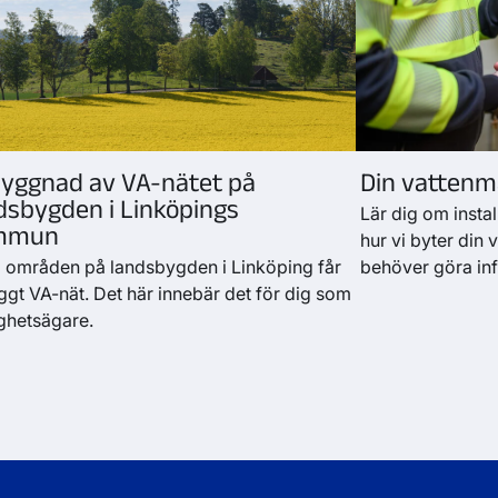
yggnad av VA-nätet på
Din vattenm
dsbygden i Linköpings
Lär dig om instal
mmun
hur vi byter din
a områden på landsbygden i Linköping får
behöver göra inf
ggt VA-nät. Det här innebär det för dig som
ighetsägare.