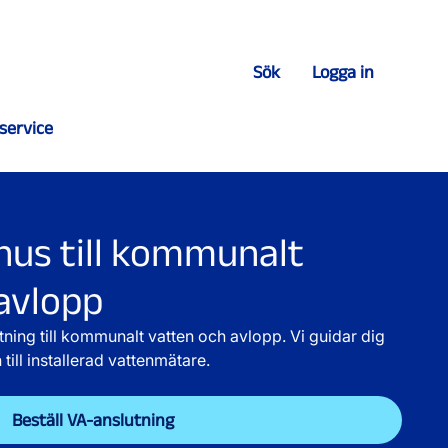
Sök
Logga in
service
 hus till kommunalt
avlopp
tning till kommunalt vatten och avlopp. Vi guidar dig
till installerad vattenmätare.
Beställ VA-anslutning