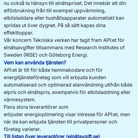
nu också ta hänsyn till elnätspriset. Det innebär att din
elförbrukning från till exempel uppvärmning,
elbilsladdare eller hushållsapparater automatiskt kan
spridas ut över dygnet. På så sätt kapas dina
effekttoppar.
Vår koncern Tekniska verken har tagit fram
API:et för
elnätsavgifter
tillsammans med Research Institutes of
Sweden (RISE) och Göteborg Energi.
Vem kan använda tjänsten?
API:et är till för både hemmakodare och för
energitjänsteföretag som vill erbjuda kunden
automatiserad och optimerad elanvändning utifrån både
elpris och elnätspris, exempelvis för elbilsladdning eller
värmesystem.
Flera stora
leverantörer
som
erbjuder
energioptimering
visar
intresse för
API:et
, men
när de kan erbjuda
tjänsten
till privatpersoner och
företag
varierar.
Till listan över leverantörer (elnätavgift.se)