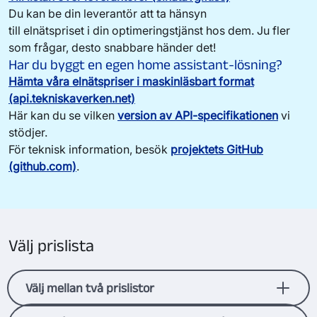
Du kan
be din leverantör at
t
ta hänsyn
till
elnätspris
et
i
din
optimeringstjänst hos dem
.
Ju fler
som frågar, desto snabbare händer det!
Har du byggt en egen
h
ome
assistant-lösning
?
Hämta våra elnätspriser i maskinläsbart format
(api.tekniskaverken.net)
Här kan du se vilken
version av API-specifikationen
vi
stödjer.
För teknisk information, besök
projektets GitHub
(github.com)
.
Välj prislista
Välj mellan två prislistor