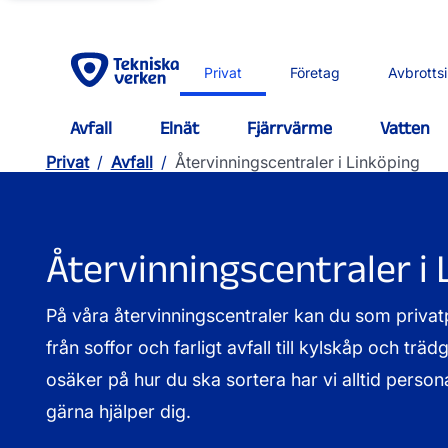
Privat
Företag
Avbrotts
Avfall
Elnät
Fjärrvärme
Vatten
Privat
/
Avfall
/
Återvinningscentraler i Linköping
Återvinningscentraler i 
På våra återvinningscentraler kan du som privat
från soffor och farligt avfall till kylskåp och trä
osäker på hur du ska sortera har vi alltid person
gärna hjälper dig.