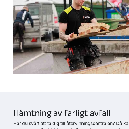
10A
Däck med och utan f
fyra däck
11A, 13A
Farligt avfall
12A
TV och skärmar
0B
Mjukplast (förpackni
slänger du vid numme
1B
Stoppade möbler
2B
Gips
Hämtning av farligt avfall
3B
Isolering
Har du svårt att ta dig till återvinningscentralen? Då 