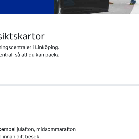
siktskartor
ningscentraler i Linköping.
entral, så att du kan packa
l exempel julafton, midsommarafton
a innan ditt besök.