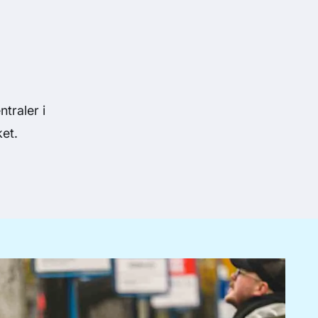
traler i
ket.