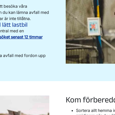
tt besöka våra
ch du kan lämna avfall med
 är inte tillåtna.
ätt lastbil
rdsavfall
ntral med en
söket senast 12 timmar
mik,
a avfall med fordon upp
Kom förberedd 
Sortera allt hemma 