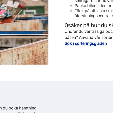
smidigare när du väl 
Packa bilen i den ord
Tänk på att lasta smar
älg, max
återvinningscentrale
Osäker på hur du s
Undrar du var trasiga bö
påsen? Använd vår sorterin
Sök i sorteringsguiden
ngar
r 21B)
kan du boka hämtning