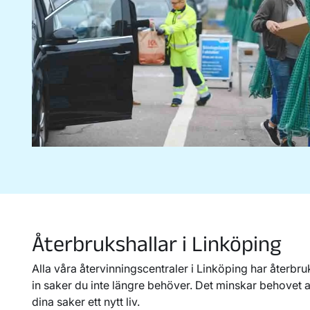
13B
Fönster
14B
Metall
15B
Trä
16B
Impregnerat trä
17B
Planglas
18B
Pant
Återbrukshallar i Linköping
19B-22B
Förpackningar av pap
plast, metall, färgat o
Alla våra återvinningscentraler i Linköping har återbr
ofärgat glas
in saker du inte längre behöver. Det minskar behovet 
dina saker ett nytt liv.