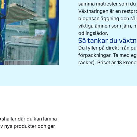
samma matrester som du ti
Växtnäringen är en restpr
biogasanläggning och sälj
viktiga ämnen som järn, m
odlingslådor.
Så tankar du växtn
Du fyller på direkt från 
förpackningar. Ta med egen
räcker). Priset är 18 kronor
per,
ch
ukshallar där du kan lämna
av nya produkter och ger