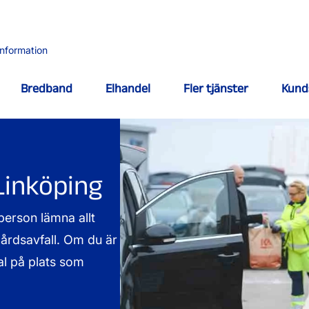
information
Bredband
Elhandel
Fler tjänster
Kund
Linköping
person lämna allt
dgårdsavfall. Om du är
al på plats som