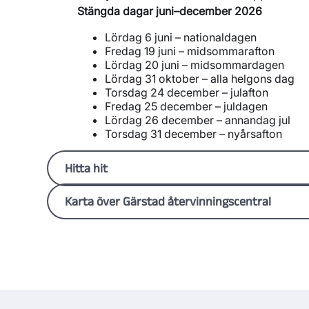
Stängda dagar juni–december 2026
Lördag 6 juni – nationaldagen
Fredag 19 juni – midsommarafton
Lördag 20 juni – midsommardagen
Lördag 31 oktober – alla helgons dag
Torsdag 24 december – julafton
Fredag 25 december – juldagen
Lördag 26 december – annandag jul
Torsdag 31 december – nyårsafton
Hitta hit
Gärstad Återvinningscentral
Karta över Gärstad återvinningscentral
Återvinningsvägen 2
582 75 Linköping
För att du lättare ska kunna planera ditt besök h
Hitta till Gärstad återvinningscentral (Google M
området. På kartan ser du i vilken ordning cont
Behöver du hjälp med sorteringen?
Om du är osäker på hur du ska sortera kan du ta
vår
sorteringsguide.