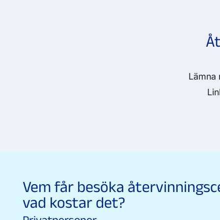
Åt
Lämna m
Lin
Vem får besöka återvinningsc
Visa större karta
vad kostar det?
Privatpersoner