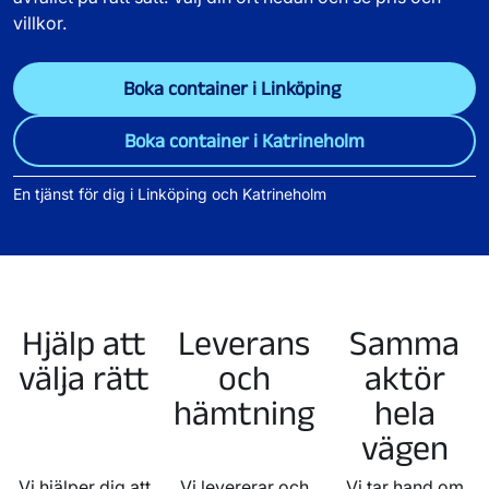
villkor.
Boka container i Linköping
Boka container i Katrineholm
En tjänst för dig i Linköping och Katrineholm
Hjälp att
Leverans
Samma
välja rätt
och
aktör
hämtning
hela
vägen
Vi hjälper dig att
Vi levererar och
Vi tar hand om