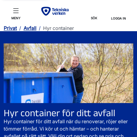
MENY
SÖK
LOGGA IN
Privat
/
Avfall
/
Hyr container
Hyr container för ditt avfall
Hyr container för ditt avfall när du renoverar, röjer eller
tömmer förråd. Vi kör ut och hämtar – och hanterar
avfallet på rätt sätt. Välj din ort nedan och se pris och