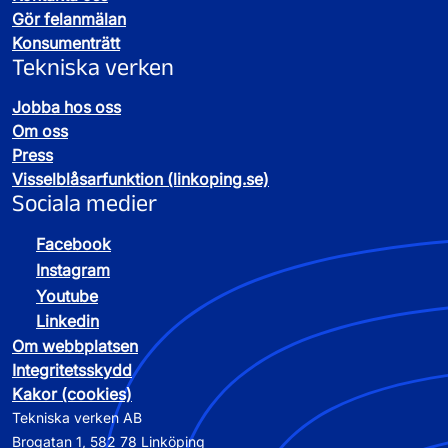
Gör felanmälan
Konsumenträtt
Tekniska verken
Jobba hos oss
Om oss
Press
Visselblåsarfunktion (linkoping.se)
Sociala medier
Facebook
Instagram
Youtube
Linkedin
Om webbplatsen
Integritetsskydd
Kakor (cookies)
Tekniska verken AB
Brogatan 1, 582 78 Linköping