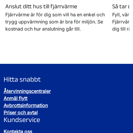
Anslut ditt hus till fjärrvärme
Så tar d
Fjärrvärme är för dig som vill ha en enkel och
Fyll, vär
trygg uppvärmning som är bra för miljön. Se
Fjärrvärm
kostnad och hur anslutning går till.
dig till rät
Hitta snabbt
Återvinningscentraler
Anmäl flytt
Avbrottsinformation
Priser och avtal
Kundservice
Kontakta oss