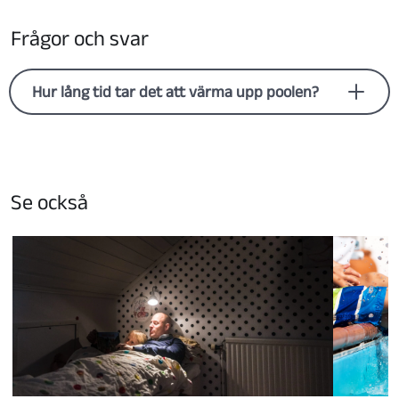
Frågor och svar
Hur lång tid tar det att värma upp poolen?
Det tar mellan fyra och sju dagar att värma upp
poolen. Tiden beror på poolens storlek, väder och
hur väl poolen är isolerad. Det tar ungefär fyra
dygn att värma en pool på 50 m³ om vattnet värms
Se också
från 6 C° till 26 C°, med en effekt på 12 kW.