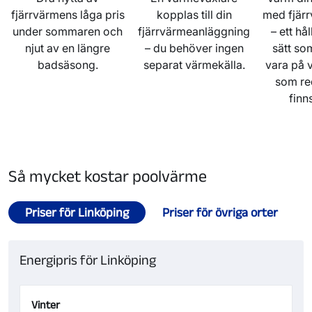
fjärrvärmens låga pris
kopplas till din
med fjär
under sommaren och
fjärrvärmeanläggning
– ett hål
njut av en längre
– du behöver ingen
sätt so
badsäsong.
separat värmekälla.
vara på 
som re
finns
Så mycket kostar poolvärme
Priser för Linköping
Priser för övriga orter
Energipris för Linköping
Vinter