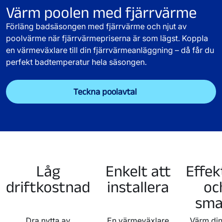
Värm poolen med fjärrvärme
Förläng badsäsongen med fjärrvärme och njut av
poolvärme när fjärrvärmepriserna är som lägst. Koppla
en värmeväxlare till din fjärrvärmeanläggning – då får du
perfekt badtemperatur hela säsongen.
Teckna poolavtal
Låg
Enkelt att
Effek
driftkostnad
installera
oc
sma
Dra nytta av
En värmeväxlare
Värm din