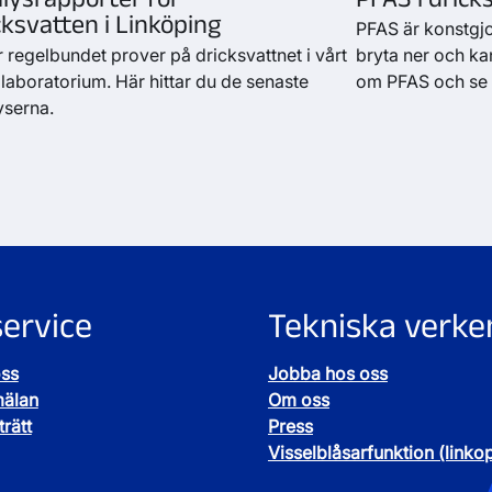
cksvatten i Linköping
PFAS är konstgj
r regelbundet prover på dricksvattnet i vårt
bryta ner och kan
 laboratorium. Här hittar du de senaste
om PFAS och se 
yserna.
ervice
Tekniska verke
oss
Jobba hos oss
mälan
Om oss
rätt
Press
Visselblåsarfunktion (linko