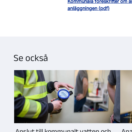
Kommunala föreskrifter om a
anläggningen (pdf)
Se också
Anslut till kommunalt vatten och
Ana