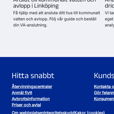
avlopp i Linköping
dri
Få hjälp med att ansluta ditt hus till kommunalt
Vi ta
vatten och avlopp. Följ vår guide och beställ
eget
din VA-anslutning.
anal
Hitta snabbt
Kunds
Återvinningscentraler
Kontakta 
Anmäl flytt
Gör felan
Avbrottsinformation
Konsument
Priser och avtal
Om webbplatsen
Integritetsskydd
Kakor (cookies)