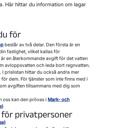
na. Här hittar du information om lagar
du för
pp
består av två delar. Den första är en
in fastighet, vilket kallas för
 är en återkommande avgift för det vatten
om avloppsvatten och leda bort regnvatten.
. I prislistan hittar du också andra mer
r för dem. För tjänster som inte finns med i
 om avgiften tillsammans med dig som
an oss kan den prövas i
Mark- och
e)
 för privatpersoner
se)