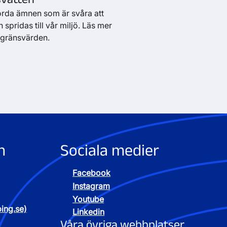
orda ämnen som är svåra att
 spridas till vår miljö. Läs mer
gränsvärden.
n
Sociala medier
Facebook
Instagram
Youtube
ping.se)
Linkedin
Våra övriga webbplatser