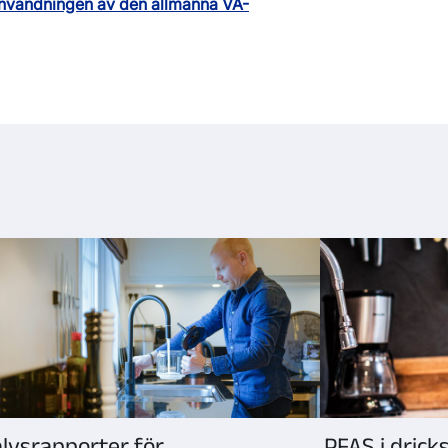
nvändningen av den allmänna VA-
lysrapporter för
PFAS i drick