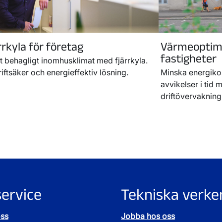
rrkyla för företag
Värmeoptime
fastigheter
tt behagligt inomhusklimat med fjärrkyla.
iftsäker och energieffektiv lösning.
Minska energiko
avvikelser i tid
driftövervakning
ervice
Tekniska verke
oss
Jobba hos oss