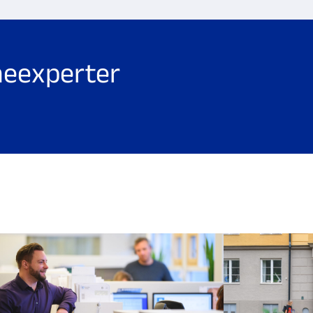
ar dig för att boka
meexperter