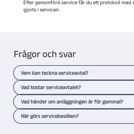
Efter
genomförd
servic
e
får du ett protokoll
med
a
gjorts
i servicen
.
Frågor och svar
Vem kan teckna serviceavtal?
Alla företag som har fjärrvärme eller fjärrkyla från 
Vad kostar serviceavtalet?
serviceavtal
.
Du betalar
230 kronor per månad och anläggning, 
Vad händer om anläggningen är för gammal?
priset ingår årlig service, rådgivning dygnet runt oc
Kostnaden läggs på din ordinarie faktura.
Om din fjärrvärme- eller
fjärrkylecentral
är för gamm
När görs servicebesöken?
reservdelar. Om centralen skulle vara för gammal
f
serviceavtal
Någon gång från
kan vi hjälpa dig att byta till en ny.
oktober
till
mars för fjärrvärme