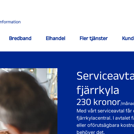
information
Bredband
Elhandel
Fler tjänster
Kund
Serviceavta
fjärrkyla
230 kronor
/måna
Med vårt serviceavtal får 
fjärrkylacentral. I avtalet
eller oförutsägbara kostna
behöver det.