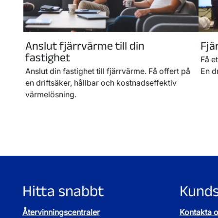
Anslut fjärrvärme till din
Fjä
fastighet
Få e
Anslut din fastighet till fjärrvärme. Få offert på
En dr
en driftsäker, hållbar och kostnadseffektiv
värmelösning.
Hitta snabbt
Kunds
Återvinningscentraler
Kontakta 