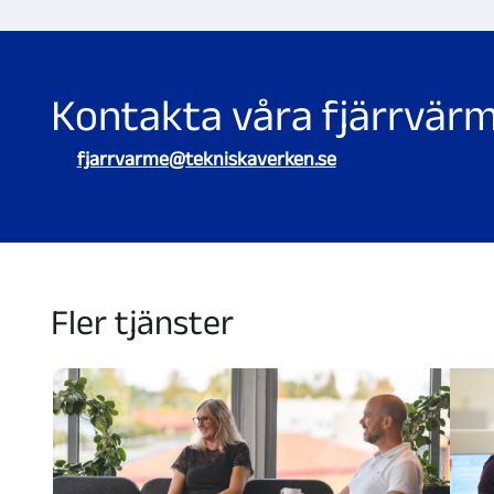
och
från
april
till
september för fjärrkyla. Vi kontakt
en
tid under en
vardag mellan
k
l. 0
8
.00
och 16
.00
.
Kontakta våra fjärrvär
fjarrvarme@tekniskaverken.se
Fler tjänster