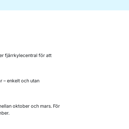
ler
fjärrkylecentral
för att
r – enkelt och utan
mellan oktober och mars.
För
mber.