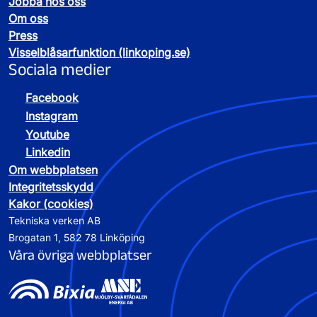
Jobba hos oss
Om oss
Press
Visselblåsarfunktion (linkoping.se)
Sociala medier
Facebook
Instagram
Youtube
Linkedin
Om webbplatsen
Integritetsskydd
Kakor (cookies)
Tekniska verken AB
Brogatan 1, 582 78 Linköping
Våra övriga webbplatser