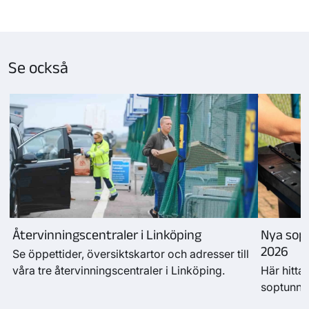
Se också
Återvinningscentraler i Linköping
Nya sopt
2026
Se öppettider, översiktskartor och adresser till
våra tre återvinningscentraler i Linköping.
Här hitta
soptunnor