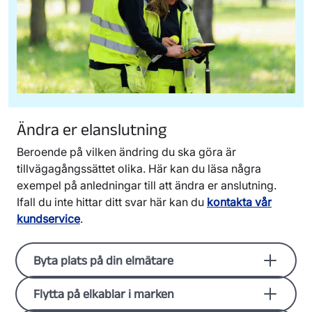
Ändra er elanslutning
Beroende på vilken ändring du ska göra är
tillvägagångssättet olika. Här kan du läsa några
exempel på anledningar till att ändra er anslutning.
Ifall du inte hittar ditt svar här kan du
kontakta vår
kundservice
.
Byta plats på din elmätare
Om du behöver byta plats på er elmätare ska
Flytta på elkablar i marken
du kontakta en elinstallatör. Denne kontaktar i