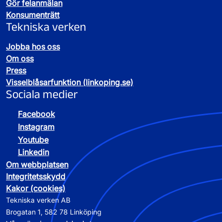
Gör felanmälan
om du vill veta mer.
Konsumenträtt
Om du behöver ändra säkringen så att den går
Tekniska verken
över eller under gränsen 63 A, krävs alltid en
ombyggnation av mätplatsen eller
Jobba hos oss
mätsystemet. Denna kostnad står du som kund
Om oss
för, och arbetet utförs av en elinstallatör.
Press
Vilken huvudsäkring behöver vi?
Visselblåsarfunktion (linkoping.se)
Sociala medier
Facebook
Instagram
Youtube
Linkedin
Om webbplatsen
Integritetsskydd
Kakor (cookies)
Tekniska verken AB
Brogatan 1, 582 78 Linköping