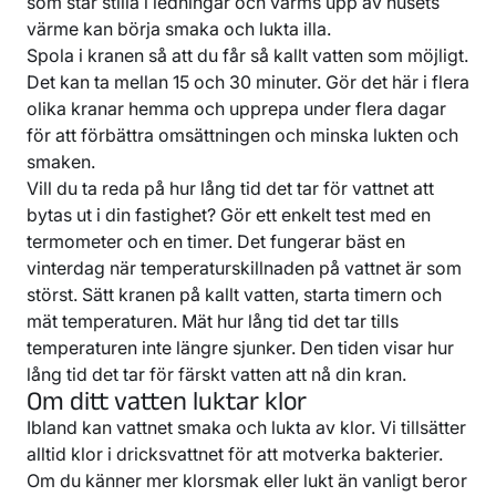
som står stilla i ledningar och värms upp av husets
värme kan börja smaka och lukta illa.
Spola i kranen så att du får så kallt vatten som möjligt.
Det kan ta mellan 15 och 30 minuter. Gör det här i flera
olika kranar hemma och upprepa under flera dagar
för att förbättra omsättningen och minska lukten och
smaken.
Vill du ta reda på hur lång tid det tar för vattnet att
bytas ut i din fastighet? Gör ett enkelt test med en
termometer och en timer. Det fungerar bäst en
vinterdag när temperaturskillnaden på vattnet är som
störst. Sätt kranen på kallt vatten, starta timern och
mät temperaturen. Mät hur lång tid det tar tills
temperaturen inte längre sjunker. Den tiden visar hur
lång tid det tar för färskt vatten att nå din kran.
Om ditt vatten luktar klor
Ibland kan vattnet smaka och lukta av klor. Vi tillsätter
alltid klor i dricksvattnet för att motverka bakterier.
Om du känner mer klorsmak eller lukt än vanligt beror