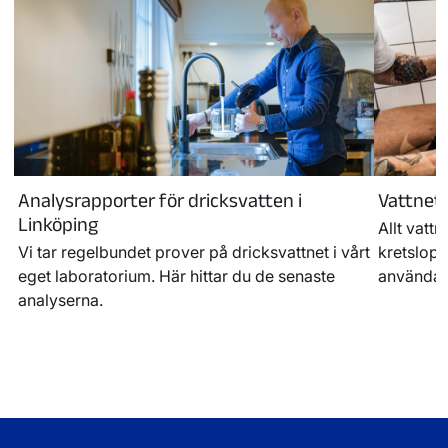
Analysrapporter för dricksvatten i
Vattnets
Linköping
Allt vatt
Vi tar regelbundet prover på dricksvattnet i vårt
kretslopp
eget laboratorium. Här hittar du de senaste
använda 
analyserna.