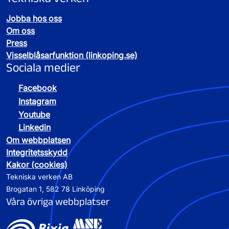
Jobba hos oss
Om oss
Press
Visselblåsarfunktion (linkoping.se)
Sociala medier
Facebook
Instagram
Youtube
Linkedin
Om webbplatsen
Integritetsskydd
Kakor (cookies)
Tekniska verken AB
Brogatan 1, 582 78 Linköping
Våra övriga webbplatser