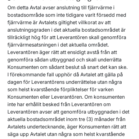
Om detta Avtal avser anslutning till fjärrvärme i
bostadsområde som inte tidigare varit försedd med
fjärrvärme är Avtalets giltighet villkorat av att
anslutningsgraden i det aktuella bostadsområdet är
tillräckligt hög för att Leverantören skall genomföra
fjärrvärmesatsningen i det aktuella området.
Leverantören äger rätt att ensidigt avstå från att
genomföra sådan utbyggnad och skall underrätta
Konsumenten om sådant beslut så snart det kan ske.
I förekommande fall upphör då Avtalet att gälla på
dagen för Leverantörens underrättelse utan några
som helst kvarstående förpliktelser för varken
Konsumenten eller Leverantören. Om konsumenten
inte har erhållit besked från Leverantören om
Leverantören avser att genomföra utbyggnaden i det
aktuella bostadsområdet inom tre (3) månader från
Avtalets undertecknande, äger Konsumenten rätt att
säga upp Avtalet utan några som helst kvarstående