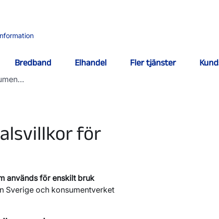
information
Bredband
Elhandel
Fler tjänster
Kund
nsumen…
lsvillkor för
m används för enskilt bruk
en Sverige och konsumentverket