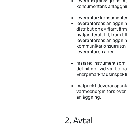
leveransgräns: gräns me
konsumentens anläggni
leverantör: konsumenten
leverantörens anläggnin
distribution av fjärrvär
nyttjanderätt till, fram ti
leverantörens anläggni
kommunikationsutrustn
leverantören äger.
mätare: instrument som 
definition i vid var tid g
Energimarknadsinspekti
mätpunkt (leveranspunkt
värmeenergin förs över 
anläggning.
2. Avtal