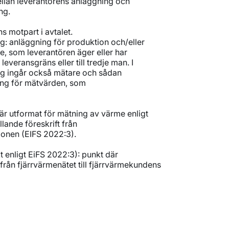
llan leverantörens anläggning och
ng.
s motpart i avtalet.
g: anläggning för produktion och/eller
me, som leverantören äger eller har
ll leveransgräns eller till tredje man. I
ng ingår också mätare och sådan
ing för mätvärden, som
är utformat för mätning av värme enligt
ällande föreskrift från
onen (EIFS 2022:3).
 enligt EiFS 2022:3): punkt där
från fjärrvärmenätet till fjärrvärmekundens