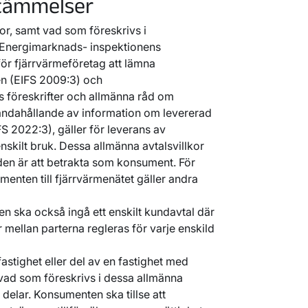
stämmelser
kor, samt vad som föreskrivs i
 Energimarknads- inspektionens
för fjärrvärmeföretag att lämna
ten (EIFS 2009:3) och
 föreskrifter och allmänna råd om
handahållande av information om levererad
S 2022:3), gäller för leverans av
skilt bruk. Dessa allmänna avtalsvillkor
den är att betrakta som konsument. För
menten till fjärrvärmenätet gäller andra
 ska också ingå ett enskilt kundavtal där
r mellan parterna regleras för varje enskild
stighet eller del av en fastighet med
 vad som föreskrivs i dessa allmänna
ga delar. Konsumenten ska tillse att