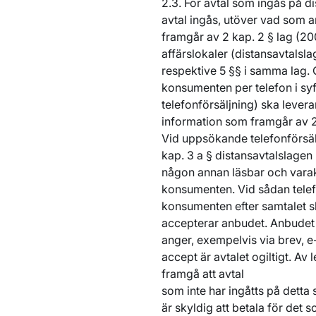
2.3. För avtal som ingås på di
avtal ingås, utöver vad som a
framgår av 2 kap. 2 § lag (20
affärslokaler (distansavtalsl
respektive 5 §§ i samma lag. 
konsumenten per telefon i syf
telefonförsäljning) ska lever
information som framgår av 2 
Vid uppsökande telefonförsäl
kap. 3 a § distansavtalslagen 
någon annan läsbar och varakt
konsumenten. Vid sådan telef
konsumenten efter samtalet sk
accepterar anbudet. Anbudet 
anger, exempelvis via brev, e-
accept är avtalet ogiltigt. Av
framgå att avtal
som inte har ingåtts på detta 
är skyldig att betala för det