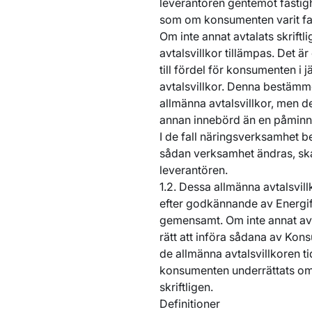
leverantören gentemot fastig
som om konsumenten varit fa
Om inte annat avtalats skrif
avtalsvillkor tillämpas. Det är
till fördel för konsumenten i
avtalsvillkor. Denna bestämme
allmänna avtalsvillkor, men d
annan innebörd än en påminn
I de fall näringsverksamhet b
sådan verksamhet ändras, ska
leverantören.
1.2. Dessa allmänna avtalsvillk
efter godkännande av Energi
gemensamt. Om inte annat av
rätt att införa sådana av Ko
de allmänna avtalsvillkoren ti
konsumenten underrättats om
skriftligen.
Definitioner