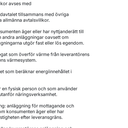
illkor avses med
undavtalet tillsammans med övriga
 allmänna avtalsvillkor.
umenten äger eller har nyttjanderätt till
h andra anläggningar oavsett om
gningarna utgör fast eller lös egendom.
egat som överför värme från leverantörens
etens värmesystem.
et som beräknar energiinnehållet i
 en fysisk person och som använder
utanför näringsverksamhet.
g: anläggning för mottagande och
som konsumenten äger eller har
fastigheten efter leveransgräns.