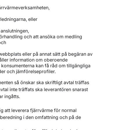
 fjärrvärmeverksamheten,
rledningarna, eller
 anslutningen,
förhandling och att ansöka om medling
 och
webbplats eller på annat sätt på begäran av
åller information om oberoende
 konsumenterna kan få råd om tillgängliga
der och jämförelseprofiler.
nten så önskar ska skriftligt avtal träffas
 avtal inte träffats ska leverantören snarast
ar ingåtts.
ig att leverera fjärrvärme för normal
eredning i den omfattning och på de