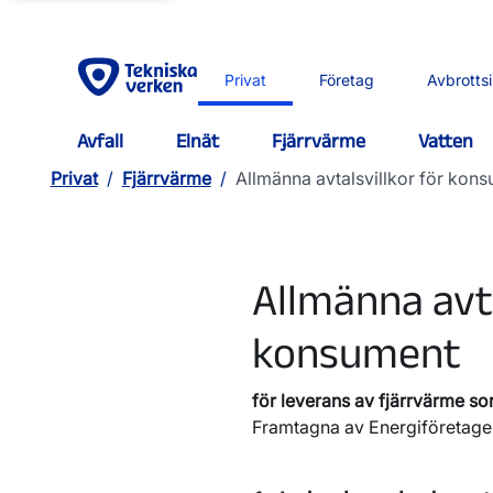
Privat
Företag
Avbrotts
Avfall
Elnät
Fjärrvärme
Vatten
Privat
/
Fjärrvärme
/
Allmänna avtalsvillkor för ko
Allmänna avta
konsument
för leverans av fjärrvärme so
Framtagna av Energiföretag