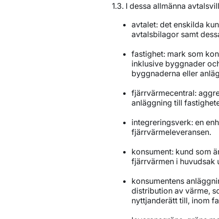
1.3. I dessa allmänna avtalsv
avtalet: det enskilda k
avtalsbilagor samt dessa
fastighet: mark som kons
inklusive byggnader oc
byggnaderna eller anläg
fjärrvärmecentral: aggr
anläggning till fastigh
integreringsverk: en enh
fjärrvärmeleveransen.
konsument: kund som är
fjärrvärmen i huvudsak 
konsumentens anläggnin
distribution av värme, 
nyttjanderätt till, inom 