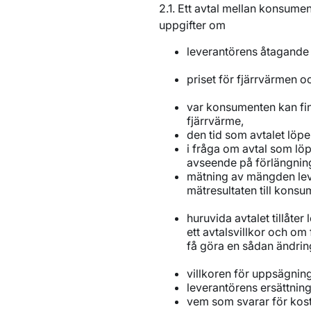
2.1. Ett avtal mellan konsume
uppgifter om
leverantörens åtagand
priset för fjärrvärmen o
var konsumenten kan fin
fjärrvärme,
den tid som avtalet löpe
i fråga om avtal som löp
avseende på förlängning
mätning av mängden lev
mätresultaten till kons
huruvida avtalet tillåter
ett avtalsvillkor och om
få göra en sådan ändrin
villkoren för uppsägning
leverantörens ersättning
vem som svarar för kostn