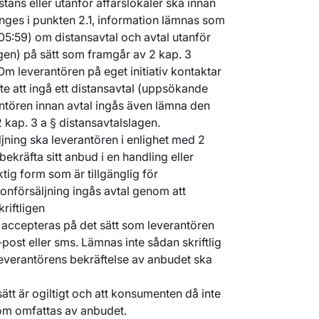
stans eller utanför affärslokaler ska innan
nges i punkten 2.1, information lämnas som
05:59) om distansavtal och avtal utanför
agen) på sätt som framgår av 2 kap. 3
Om leverantören på eget initiativ kontaktar
te att ingå ett distansavtal (uppsökande
antören innan avtal ingås även lämna den
kap. 3 a § distansavtalslagen.
jning ska leverantören i enlighet med 2
bekräfta sitt anbud i en handling eller
ig form som är tillgänglig för
onförsäljning ingås avtal genom att
riftligen
accepteras på det sätt som leverantören
post eller sms. Lämnas inte sådan skriftlig
 leverantörens bekräftelse av anbudet ska
sätt är ogiltigt och att konsumenten då inte
 som omfattas av anbudet.