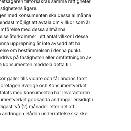
hetsägaren tillförsäkras samma rättigheter
stighetens ägare.
tligen med konsumenten ska dessa allmänna
 endast möjligt att avtala om villkor som är
 jämförelse med dessa allmänna
lse återkommer i ett antal villkor i dessa
enna upprepning är inte avsedd att ha
else om bestämmelsen i denna punkt.
edrivs på fastigheten eller omfattningen av
 konsumenten meddela detta till
or gäller tills vidare och får ändras först
företagen Sverige och Konsumentverket
talats med konsumenten har leverantören
nsumentverket godkända ändringar ensidigt i
digast två (2) månader efter det att
 ändringen. Sådan underrättelse ska ske