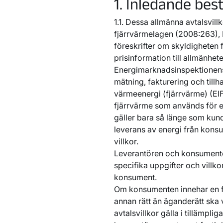
1. Inledande be
1.1. Dessa allmänna avtalsvill
fjärrvärmelagen (2008:263),
föreskrifter om skyldigheten 
prisinformation till allmänhe
Energimarknadsinspektionens
mätning, fakturering och till
värmeenergi (fjärrvärme) (EIF
fjärrvärme som används för en
gäller bara så länge som kun
leverans av energi från konsu
villkor.
Leverantören och konsumenten
specifika uppgifter och villko
konsument.
Om konsumenten innehar en fa
annan rätt än äganderätt ska
avtalsvillkor gälla i tillämpli