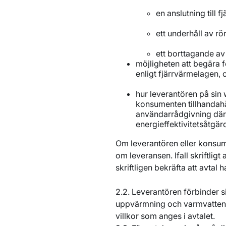
en anslutning till
ett underhåll av rö
ett borttagande av
möjligheten att begära 
enligt fjärrvärmelagen,
hur leverantören på sin 
konsumenten tillhandah
användarrådgivning där
energieffektivitetsåtgär
Om leverantören eller konsume
om leveransen. Ifall skriftligt
skriftligen bekräfta att avtal h
2.2. Leverantören förbinder s
uppvärmning och varmvattenb
villkor som anges i avtalet.