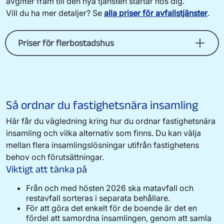
avgifter fram till den nya tjänsten startar hos dig.
Vill du ha mer detaljer? Se
alla priser för avfallstjänster
.
Priser för flerbostadshus
Ett flerbostadshus är ett hus med flera lägenheter
under samma tak. Det kan vara hyresrätter,
bostadsrätter eller ägda. Verksamheter som delar
avfallsutrymme med bostäderna – som butiker
Så ordnar du fastighetsnära insamling
eller kontor i samma byggnad – kan också få
Här får du vägledning kring hur du ordnar fastighetsnära
förpackningsinsamling. Då måste både
insamling och vilka alternativ som finns. Du kan välja
fastighetsägaren och avfallsinsamlaren godkänna
mellan flera insamlingslösningar utifrån fastighetens
det.
Se anmälan om samlokaliserad verksamhet
.
Avfall i kärl
behov och förutsättningar.
Viktigt att tänka på
Restavfall
Tabellen visar årsavgift per kärl i kronor.
Från och med hösten 2026 ska matavfall och
restavfall sorteras i separata behållare.
Volym
Tömning 1 gång varannan
För att göra det enkelt för de boende är det en
vecka
fördel att samordna insamlingen, genom att samla