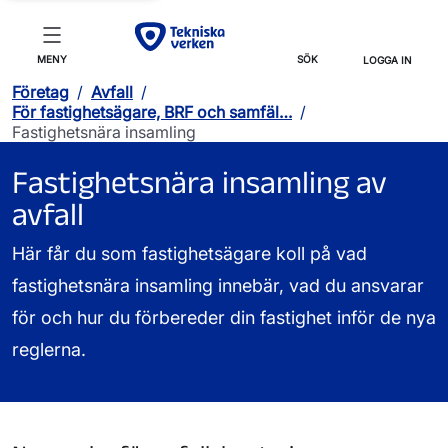
MENY
SÖK
LOGGA IN
Företag
/
Avfall
/
För fastighetsägare, BRF och samfäl…
/
Fastighetsnära insamling
Fastighetsnära insamling av
avfall
Här får du som fastighetsägare koll på vad
fastighetsnära insamling innebär, vad du ansvarar
för och hur du förbereder din fastighet inför de nya
reglerna.