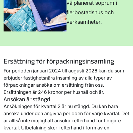
sorterar du matavfall, pappersförpackningar,
välplanerat soprum i
ofärgade och färgade glasförpackningar. Det
flerbostadshus och
ingår även en elektronikbehållare för batterier,
verksamheter.
ljuskällor och småelektronik.
Årsavgift kärl 1, 660 liter, kr/kärl
Årsavgift kärl 2, 
kr/kärl
2 296
2 296
Ersättning för förpackningsinsamling
För perioden januari 2024 till augusti 2026 kan du som
erbjuder fastighetsnära insamling av alla typer av
förpackningar ansöka om ersättning från oss.
Ersättningen är 246 kronor per hushåll och år.
Ansökan är stängd
Ansökningen för kvartal 2 är nu stängd. Du kan bara
ansöka under den angivna perioden för varje kvartal. Det
är alltså inte möjligt att ansöka i efterhand för tidigare
kvartal. Utbetalning sker i efterhand i form av en