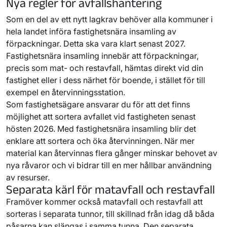
Nya regler för avfallshantering
Som en del av ett nytt lagkrav behöver alla kommuner i
hela landet införa fastighetsnära insamling av
förpackningar. Detta ska vara klart senast 2027.
Fastighetsnära insamling innebär att förpackningar,
precis som mat- och restavfall, hämtas direkt vid din
fastighet eller i dess närhet för boende, i stället för till
exempel en återvinningsstation.
Som fastighetsägare ansvarar du för att det finns
möjlighet att sortera avfallet vid fastigheten senast
hösten 2026. Med fastighetsnära insamling blir det
enklare att sortera och öka återvinningen. När mer
material kan återvinnas flera gånger minskar behovet av
nya råvaror och vi bidrar till en mer hållbar användning
av resurser.
Separata kärl för matavfall och restavfall
Framöver kommer också matavfall och restavfall att
sorteras i separata tunnor, till skillnad från idag då båda
påsarna kan slängas i samma tunna. Den separata