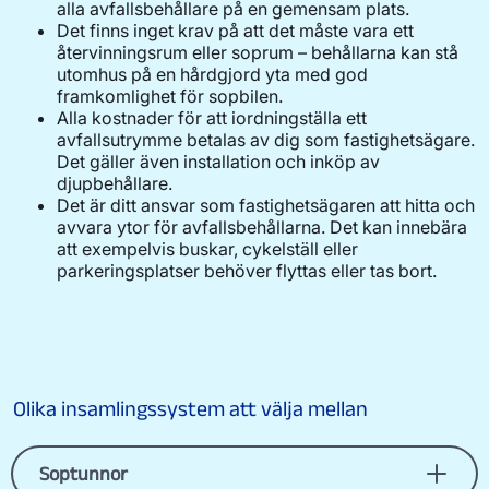
alla avfallsbehållare på en gemensam plats.
190 liter
1 309
Det finns inget krav på att det måste vara ett
återvinningsrum eller soprum – behållarna kan stå
utomhus på en hårdgjord yta med god
370 liter
1 544
framkomlighet för sopbilen.
Alla kostnader för att iordningställa ett
avfallsutrymme betalas av dig som fastighetsägare.
660 liter
2 078
Det gäller även installation och inköp av
djupbehållare.
Matavfall
Det är ditt ansvar som fastighetsägaren att hitta och
Tabellen visar årsavgift per kärl i kronor.
avvara ytor för avfallsbehållarna. Det kan innebära
att exempelvis buskar, cykelställ eller
Volym
Tömning 1 gång varannan
parkeringsplatser behöver flyttas eller tas bort.
vecka
140 liter
847
Förpackningar och tidningar
Tabellen visar årsavgift per kärl i kronor.
Olika insamlingssystem att välja mellan
Volym
Tömning 1 gång var 8:e vecka
Soptunnor