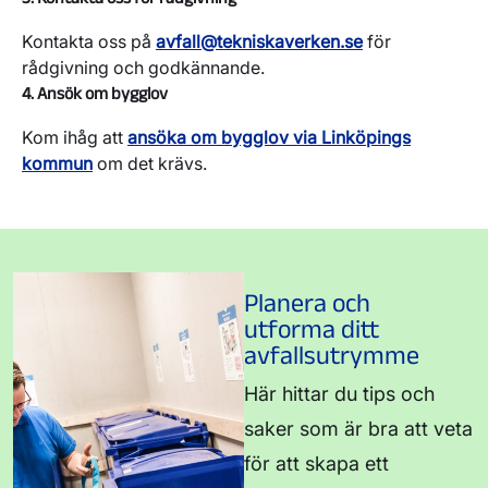
Kontakta oss på
avfall@tekniskaverken.se
för
4 520
9 236
rådgivning och godkännande.
4. Ansök om bygglov
Förpackningar i djupbehållare
Årsavgift kr/behållare.
Kom ihåg att
ansöka om bygglov via Linköpings
kommun
om det krävs.
Tömning en gång var 8:e vecka
Tömning en gång
vecka
1 025
2 050
Avfall i fyrfackskärl
Planera och
Kärl med fyra fack
utforma ditt
Endast möjligt i hus med max sex lägenheter. Två
avfallsutrymme
kärl med samma volym ingår i abonnemanget. I
kärl 1, som töms en gång i månaden (var fjärde
Här hittar du tips och
vecka), sorterar du plastförpackningar, restavfall,
saker som är bra att veta
metallförpackningar och tidningar. I kärl 2, som
för att skapa ett
töms två gånger i månaden (varannan vecka),