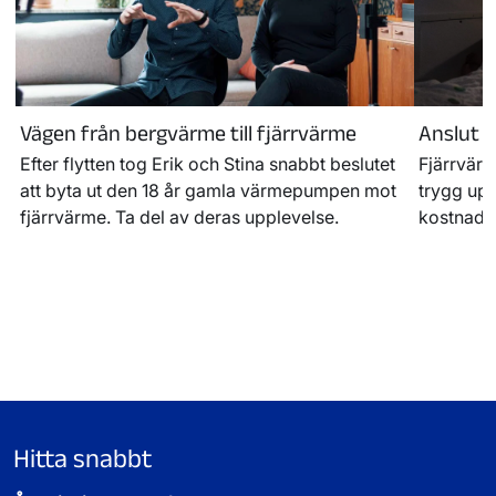
Vägen från bergvärme till fjärrvärme
Anslut d
Efter flytten tog Erik och Stina snabbt beslutet
Fjärrvärm
att byta ut den 18 år gamla värmepumpen mot
trygg upp
fjärrvärme. Ta del av deras upplevelse.
kostnad o
Hitta snabbt