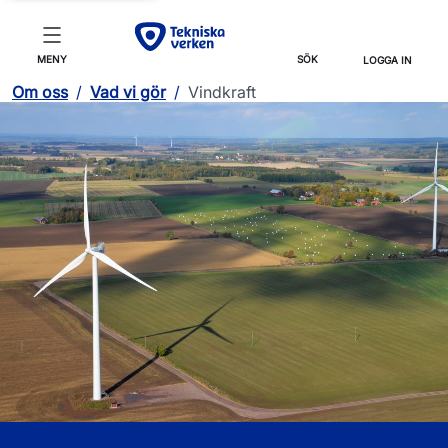
MENY
SÖK
LOGGA IN
Om oss
/
Vad vi gör
/
Vindkraft