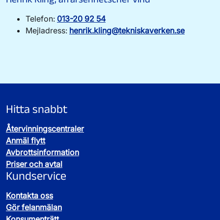
lämpligt att utreda.
energibehov.
Men även om ett område finns med i
Genom att vara noggranna från början kan vi fatta
Telefon:
013-20 92 54
översiktsplanen betyder det inte att det
bättre beslut längre fram.
Mejladress:
henrik.kling@tekniskaverken.se
automatiskt blir en vindpark. Varje plats behöver
fortfarande prövas noggrant.
Hitta snabbt
Återvinningscentraler
Anmäl flytt
Avbrottsinformation
Priser och avtal
Kundservice
Kontakta oss
Gör felanmälan
Konsumenträtt