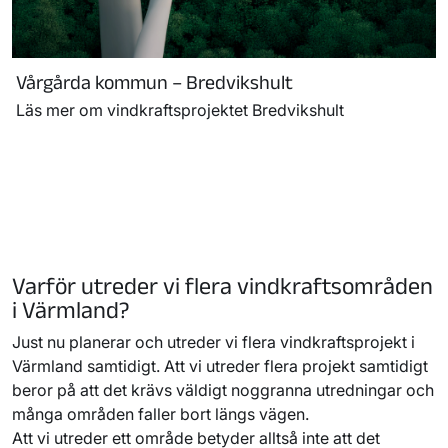
Vårgårda kommun – Bredvikshult
Läs mer om vindkraftsprojektet Bredvikshult
Sida
1
laddad,
visar
kort
Varför utreder vi flera vindkraftsområden
1–
i Värmland?
9
Just nu planerar och utreder vi flera vindkraftsprojekt i
Värmland samtidigt. Att vi utreder flera projekt samtidigt
beror på att det krävs väldigt noggranna utredningar och
många områden faller bort längs vägen.
Att vi utreder ett område betyder alltså inte att det