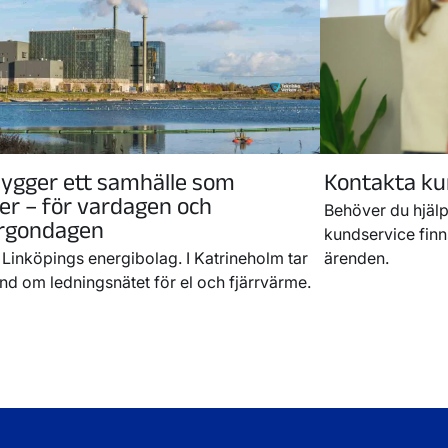
bygger ett samhälle som
Kontakta ku
ler – för vardagen och
Behöver du hjälp 
rgondagen
kundservice finns
r Linköpings energibolag. I Katrineholm tar
ärenden.
and om ledningsnätet för el och fjärrvärme.