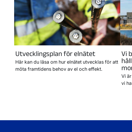
Utvecklingsplan för elnätet
Vi 
hål
Här kan du läsa om hur elnätet utvecklas för att
mo
möta framtidens behov av el och effekt.
Vi ä
vi h