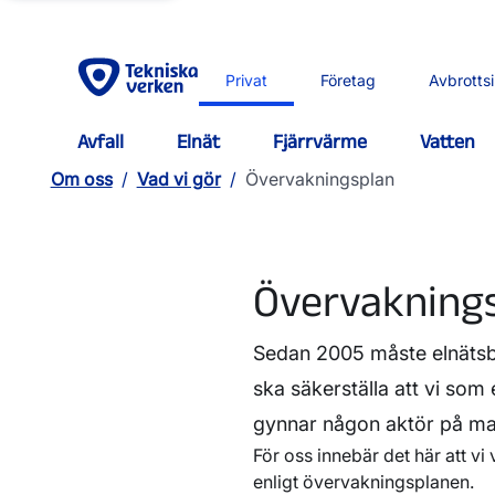
Privat
Företag
Avbrotts
Avfall
Elnät
Fjärrvärme
Vatten
Om oss
/
Vad vi gör
/
Övervakningsplan
Övervaknings
Sedan 2005 måste elnätsb
ska säkerställa att vi som 
gynnar någon aktör på mar
För oss innebär det här att vi 
enligt övervakningsplanen.