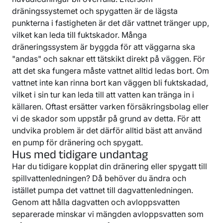
dräningssystemet och spygatten är de lägsta
punkterna i fastigheten är det där vattnet tränger upp,
vilket kan leda till fuktskador. Många
dräneringssystem är byggda för att väggarna ska
"andas" och saknar ett tätskikt direkt på väggen. För
att det ska fungera måste vattnet alltid ledas bort. Om
vattnet inte kan rinna bort kan väggen bli fuktskadad,
vilket i sin tur kan leda till att vatten kan tränga in i
källaren. Oftast ersätter varken försäkringsbolag eller
vi de skador som uppstår på grund av detta. För att
undvika problem är det därför alltid bäst att använd
en pump för dränering och spygatt.
Hus med tidigare undantag
Har du tidigare kopplat din dränering eller spygatt till
spillvattenledningen? Då behöver du ändra och
istället pumpa det vattnet till dagvattenledningen.
Genom att hålla dagvatten och avloppsvatten
separerade minskar vi mängden avloppsvatten som