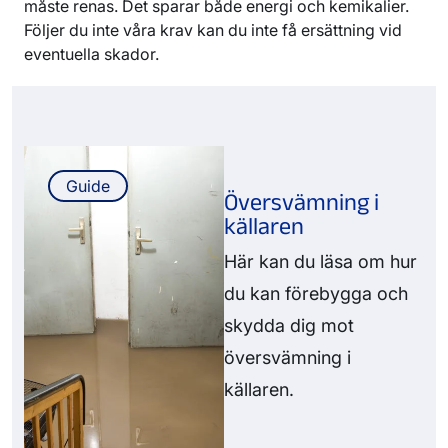
måste renas. Det sparar både energi och kemikalier.
Följer du inte våra krav kan du inte få ersättning vid
eventuella skador.
Guide
Översvämning i
källaren
Här kan du läsa om hur
du kan förebygga och
skydda dig mot
översvämning i
källaren.