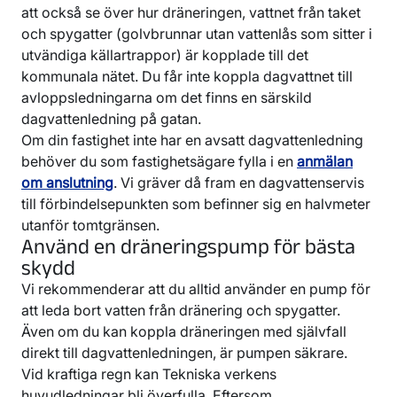
att också se över hur dräneringen, vattnet från taket
och spygatter (golvbrunnar utan vattenlås som sitter i
utvändiga källartrappor) är kopplade till det
kommunala nätet. Du får inte koppla dagvattnet till
avloppsledningarna om det finns en särskild
dagvattenledning på gatan.
Om din fastighet inte har en avsatt dagvattenledning
behöver du som fastighetsägare fylla i en
anmälan
om anslutning
. Vi gräver då fram en dagvattenservis
till förbindelsepunkten som befinner sig en halvmeter
utanför tomtgränsen.
Använd en dräneringspump för bästa
skydd
Vi rekommenderar att du alltid använder en pump för
att leda bort vatten från dränering och spygatter.
Även om du kan koppla dräneringen med självfall
direkt till dagvattenledningen, är pumpen säkrare.
Vid kraftiga regn kan Tekniska verkens
huvudledningar bli överfulla. Eftersom