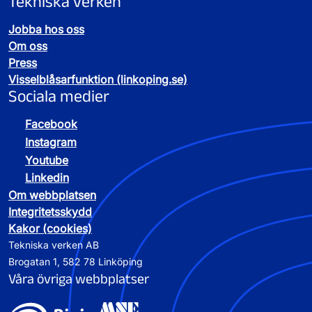
Tekniska verken
Jobba hos oss
Om oss
Press
Visselblåsarfunktion (linkoping.se)
Sociala medier
Facebook
Instagram
Youtube
Linkedin
Om webbplatsen
Integritetsskydd
Kakor (cookies)
Tekniska verken AB
Brogatan 1, 582 78 Linköping
Våra övriga webbplatser