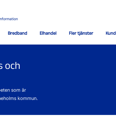
information
Bredband
Elhandel
Fler tjänster
Kund
s och
beten som är
rineholms kommun.