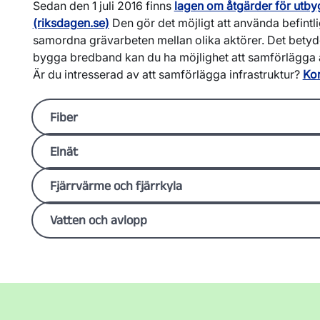
Sedan den 1 juli 2016 finns
lagen om åtgärder för utb
(riksdagen.se)
Den gör det möjligt att använda befintlig
samordna grävarbeten mellan olika aktörer. Det betyde
bygga bredband kan du ha möjlighet att samförlägga 
Är du intresserad av att samförlägga infrastruktur?
Kon
Fiber
Linköping
Elnät
Område/sträcka
Start
Beräknas pågå till och me
Kortare
Mars
November
HÄR SKA TABELL IN
Fjärrvärme och fjärrkyla
grävningar/serviser
i Linköpings tätort
HÄR SKA TABELL IN
Roxenbaden
Mars
November
Vatten och avlopp
Prästtomta –
Mars
November
HÄR SKA TABELL IN
Klasbäck
Gottorp – Haga
Mars
November
Vadsätter
Mars
November
Kättstorp
Mars
November
Björkeberg
Mars
November