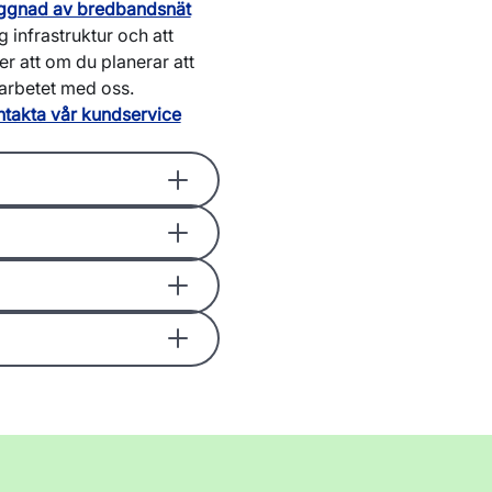
yggnad av bredbandsnät
 infrastruktur och att
r att om du planerar att
arbetet med oss.
takta vår kundservice
d