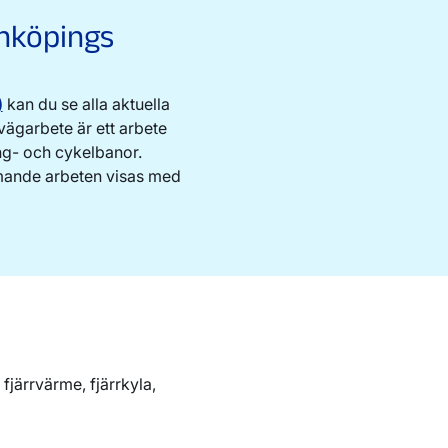
inköpings
)
kan du se alla aktuella
ägarbete är ett arbete
ng- och cykelbanor.
ande arbeten visas med
, fjärrvärme, fjärrkyla,