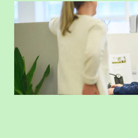
Vikingstad –
Mars
November
Västerlösa
Vikingstad –
Mars
November
Rakered
Vikingstad –
Mars
November
Sjögestad
Skeda – Ingebo
Mars
November
Ulvsberg –
Mars
November
Duseborg
Ulrika – Ljungstorp
Mars
November
Ekängen – Tuna
Mars
November
Kungsgård
Skvällinge
Mars
November
Lillkyra – Lundby
Mars
November
Höga
Mars
November
Hagsdal
Mars
November
Sörby
Mars
November
Katrineholm