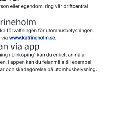
rson eller egendom, ring vår driftcentral
trineholm
ska förvaltningen för utomhusbelysningen.
r via
www.katrineholm.se
.
an via app
ing i Linköping' kan du enkelt anmäla
len. I appen kan du felanmäla till exempel
par och skadegörelse på utomhusbelysning.