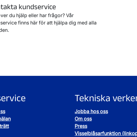
takta kundservice
ver du hjälp eller har frågor? Vår
ervice finns här för att hjälpa dig med alla
den.
ervice
Tekniska verke
oss
Jobba hos oss
mälan
Om oss
rätt
Press
Visselblåsarfunktion (linko