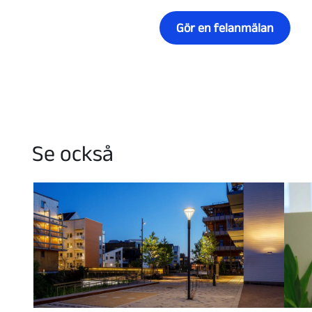
Gör en felanmälan
Se också