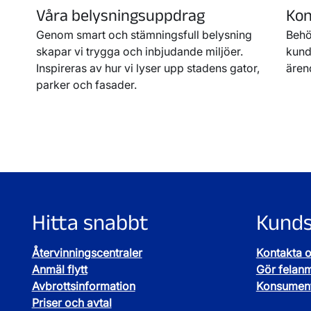
Våra belysningsuppdrag
Kon
Genom smart och stämningsfull belysning
Behö
skapar vi trygga och inbjudande miljöer.
kunds
Inspireras av hur vi lyser upp stadens gator,
ären
parker och fasader.
Hitta snabbt
Kunds
Återvinningscentraler
Kontakta 
Anmäl flytt
Gör felan
Avbrottsinformation
Konsument
Priser och avtal