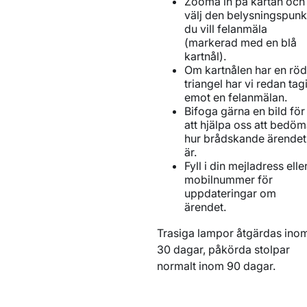
Zooma in på kartan och
välj den belysningspunk
du vill felanmäla
(markerad med en blå
kartnål).
Om kartnålen har en röd
triangel har vi redan tagi
emot en felanmälan.
Bifoga gärna en bild för
att hjälpa oss att bedö
hur brådskande ärendet
är.
Fyll i din mejladress elle
mobilnummer för
uppdateringar om
ärendet.
Trasiga lampor åtgärdas ino
30 dagar, påkörda stolpar
normalt inom 90 dagar.