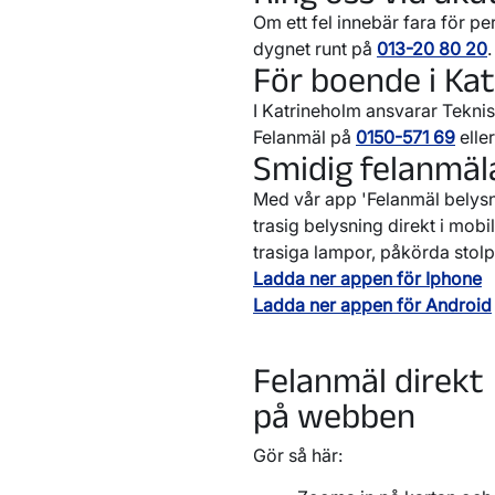
Om ett fel innebär fara för pe
dygnet runt på
013-20 80 20
.
För boende i Ka
I Katrineholm ansvarar Tekni
Felanmäl på
0150-571 69
elle
Smidig felanmäl
Med vår app 'Felanmäl belysn
trasig belysning direkt i mobi
trasiga lampor, påkörda stol
Ladda ner appen för Iphone
Ladda ner appen för Android
Felanmäl direkt
på webben
Gör så här: