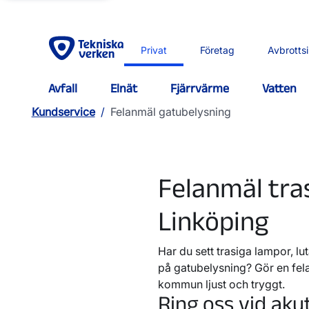
Privat
Företag
Avbrotts
Avfall
Elnät
Fjärrvärme
Vatten
Kundservice
/
Felanmäl gatubelysning
Felanmäl tras
Linköping
Har du sett trasiga lampor, l
på gatubelysning? Gör en fela
kommun ljust och tryggt.
Ring oss vid akut