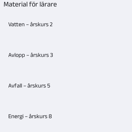
kort
Material för lärare
1–
4
Vatten – årskurs 2
Avlopp – årskurs 3
Avfall – årskurs 5
Energi – årskurs 8