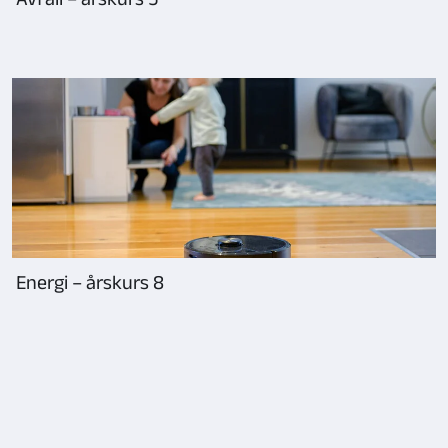
Energi – årskurs 8
Sida
1
laddad,
visar