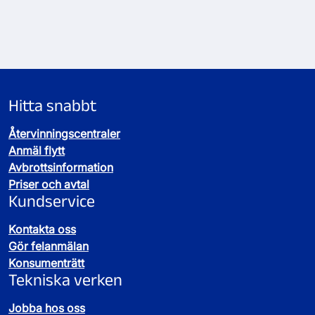
Sida
1
laddad,
visar
kort
1–
Hitta snabbt
4
Återvinningscentraler
Anmäl flytt
Avbrottsinformation
Priser och avtal
Kundservice
Kontakta oss
Gör felanmälan
Konsumenträtt
Tekniska verken
Jobba hos oss