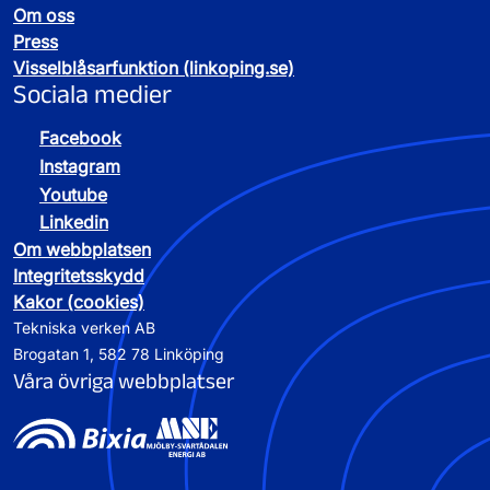
Om oss
Press
Visselblåsarfunktion (linkoping.se)
Sociala medier
Facebook
Instagram
Youtube
Linkedin
Om webbplatsen
Integritetsskydd
Kakor (cookies)
Tekniska verken AB
Brogatan 1, 582 78 Linköping
Våra övriga webbplatser