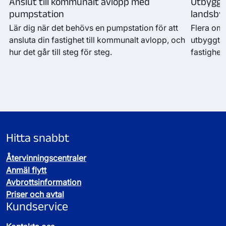
Anslut till kommunalt avlopp med
Utbyggn
pumpstation
landsby
Lär dig när det behövs en pumpstation för att
Flera om
ansluta din fastighet till kommunalt avlopp, och
utbyggt V
hur det går till steg för steg.
fastighet
Hitta snabbt
Återvinningscentraler
Anmäl flytt
Avbrottsinformation
Priser och avtal
Kundservice