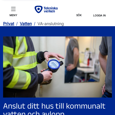
MENY
SÖK
LOGGA IN
Privat
/
Vatten
/
VA-anslutning
Anslut ditt hus till kommunalt
vatten och avlopp