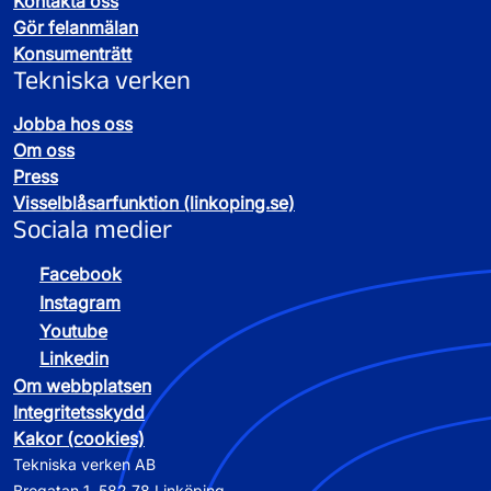
Kontakta oss
Gör felanmälan
Konsumenträtt
Tekniska verken
Jobba hos oss
Om oss
Press
Visselblåsarfunktion (linkoping.se)
Sociala medier
Facebook
Instagram
Youtube
Linkedin
Om webbplatsen
Integritetsskydd
Kakor (cookies)
Tekniska verken AB
Brogatan 1, 582 78 Linköping