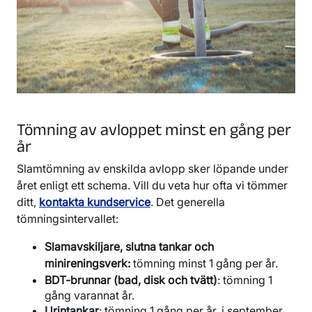
Tömning av avloppet minst en gång per
år
Slamtömning av enskilda avlopp sker löpande under
året enligt ett schema. Vill du veta hur ofta vi tömmer
ditt,
kontakta kundservice
. Det generella
tömningsintervallet:
Slamavskiljare, slutna tankar och
minireningsverk:
tömning minst 1 gång per år.
BDT-brunnar (bad, disk och tvätt)
: tömning 1
gång varannat år.
Urintankar
: tömning 1 gång per år, i september.