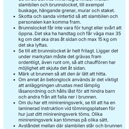
slambilen och brunnslocket, till exempel
buskage, hängande grenar, murar och staket.
Skotta och sanda vintertid så att slambilen och
personalen kan komma fram.
Brunnslocket får inte vara för tungt eller svårt att
öppna. Det ska ha handtag och får väga max 35
kg om det ska dras åt sidan och max 15 kg om
det ska lyftas.
Se till att brunnslocket är helt frilagt. Ligger det
under markytan måste det grävas fram
ordentligt, även runt om, så att chauffören har
möjlighet att skjuta det åt sidan.
Märk ut brunnen så att den är lätt att hitta.
Om annat än betonglock används är det viktigt
att anläggningen utrustas med lämplig
låsanordning och hålls låst för att hindra barn
och andra från att falla ner i brunnen.
Om du har ett minireningsverk, se till att ha en
laminerad instruktion vid tömningsplatsen för
hur just ditt minireningsverk töms. Olika
minireningsverk kan tömmas på olika sätt.
Avståndet mellan där slambilen står och brunnen