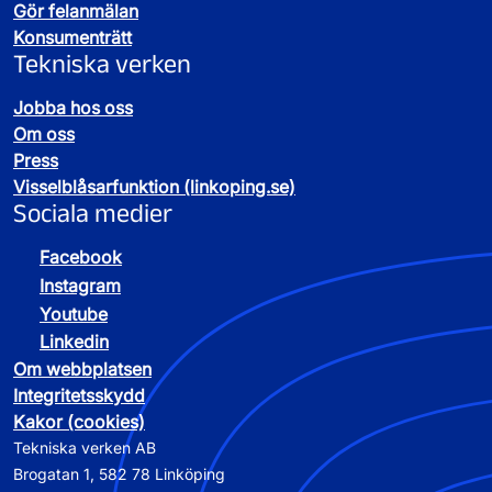
Gör felanmälan
Konsumenträtt
Tekniska verken
Jobba hos oss
Om oss
Press
Visselblåsarfunktion (linkoping.se)
Sociala medier
Facebook
Instagram
Youtube
Linkedin
Om webbplatsen
Integritetsskydd
Kakor (cookies)
Tekniska verken AB
Brogatan 1, 582 78 Linköping