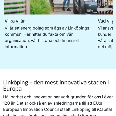
Vilka vi är
Vad vi g
Vi är ett energibolag som ägs av Linköpings
Vi ansvar
kommun. Här hittar du fakta om vår
kunder al
organisation, vår historia och finansiell
våra sat
information.
det möjlig
Linköping – den mest innovativa staden i
Europa
Hållbarhet och innovation har varit grunden för oss i över
120 år. Det är också en av anledningarna till att EU:s
European Innovation Council utsett Linköping till iCapital
och the year, årets mest innovativa stad i Europa.