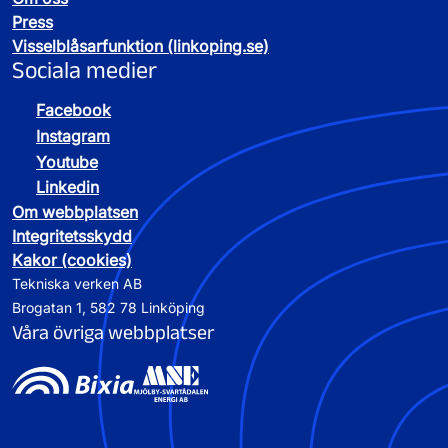
Press
Visselblåsarfunktion (linkoping.se)
Sociala medier
Facebook
Instagram
Youtube
Linkedin
Om webbplatsen
Integritetsskydd
Kakor (cookies)
Tekniska verken AB
Brogatan 1, 582 78 Linköping
Våra övriga webbplatser