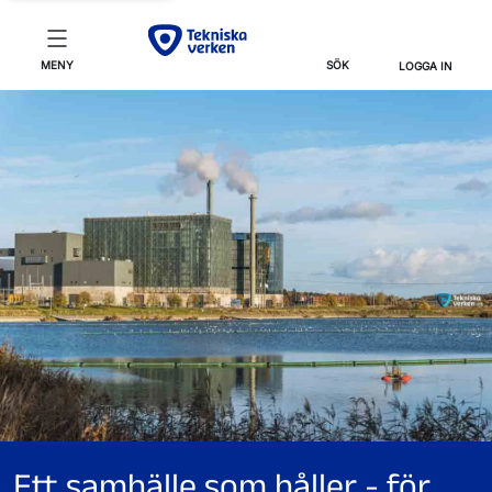
MENY
SÖK
LOGGA IN
Ett samhälle som håller - för