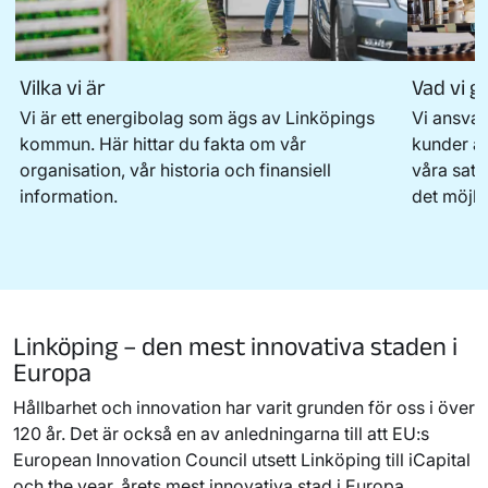
Vilka vi är
Vad vi g
Vi är ett energibolag som ägs av Linköpings
Vi ansvar
kommun. Här hittar du fakta om vår
kunder al
organisation, vår historia och finansiell
våra sat
information.
det möjlig
Linköping – den mest innovativa staden i
Europa
Hållbarhet och innovation har varit grunden för oss i över
120 år. Det är också en av anledningarna till att EU:s
European Innovation Council utsett Linköping till iCapital
och the year, årets mest innovativa stad i Europa.