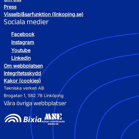
Press
Visselblåsarfunktion (linkoping.se)
Sociala medier
Facebook
Instagram
Youtube
Linkedin
Om webbplatsen
Integritetsskydd
Kakor (cookies)
Tekniska verken AB
Brogatan 1, 582 78 Linköping
Våra övriga webbplatser