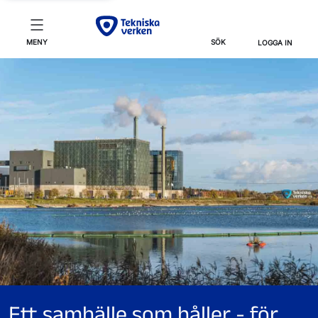
MENY
SÖK
LOGGA IN
Ett samhälle som håller - för