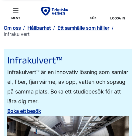
MENY
SÖK
LOGGA IN
Om oss
/
Hållbarhet
/
Ett samhälle som håller
/
Infrakulvert
Infrakulvert™
Infrakulvert™ är en innovativ lösning som samlar
el, fiber, fjärrvärme, avlopp, vatten och sopsug
på samma plats. Boka ett studiebesök för att
lära dig mer.
Boka ett besök