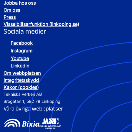
Jobba hos oss
Om oss
Press
Visselblåsarfunktion (linkoping.se)
Sociala medier
Facebook
Instagram
Youtube
Linkedin
Om webbplatsen
Integritetsskydd
Kakor (cookies)
Tekniska verken AB
Brogatan 1, 582 78 Linköping
Våra övriga webbplatser