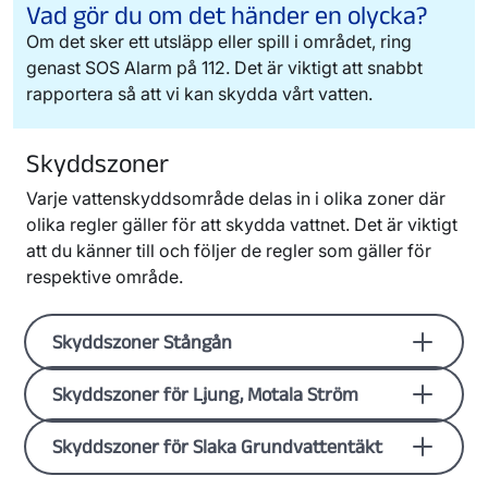
Vad gör du om det händer en olycka?
Om det sker ett utsläpp eller spill i området, ring
genast SOS Alarm på 112. Det är viktigt att snabbt
rapportera så att vi kan skydda vårt vatten.
Skyddszoner
Varje vattenskyddsområde delas in i olika zoner där
olika regler gäller för att skydda vattnet. Det är viktigt
att du känner till och följer de regler som gäller för
respektive område.
Skyddszoner Stångån
Skyddszoner för Ljung, Motala Ström
Primär skyddszon:
Den här zonen
omfattar Stångån och en 50 meter bred
remsa längs båda sidor av ån. Här gäller
Skyddszoner för Slaka Grundvattentäkt
Inre skyddszon:
Här gäller flest
de strängaste reglerna. Det är förbjudet
föreskrifter. Det är viktigt att vara extra
att tvätta bilar på hårda ytor. Användning