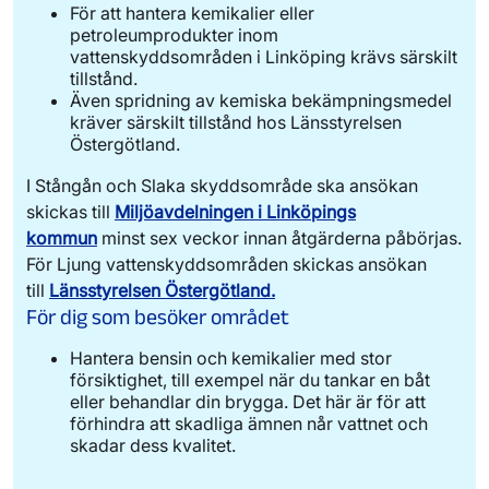
Linköpings kommun
.
För att hantera kemikalier eller
Skyddsföreskrifter Stångån (pdf)
petroleumprodukter inom
vattenskyddsområden i Linköping krävs särskilt
tillstånd.
Även spridning av kemiska bekämpningsmedel
kräver särskilt tillstånd hos Länsstyrelsen
Östergötland.
I Stångån och Slaka skyddsområde ska ansökan
skickas till
Miljöavdelningen i Linköpings
kommun
minst sex veckor innan åtgärderna påbörjas.
För Ljung vattenskyddsområden skickas ansökan
till
Länsstyrelsen Östergötland.
För dig som besöker området
Hantera bensin och kemikalier med stor
försiktighet, till exempel när du tankar en båt
eller behandlar din brygga. Det här är för att
förhindra att skadliga ämnen når vattnet och
skadar dess kvalitet.