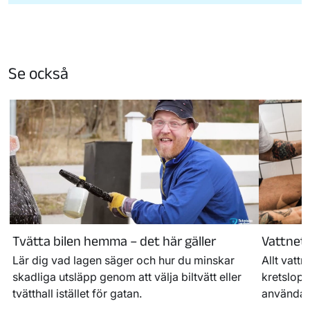
Se också
Tvätta bilen hemma – det här gäller
Vattnets
Lär dig vad lagen säger och hur du minskar
Allt vatt
skadliga utsläpp genom att välja biltvätt eller
kretslopp
tvätthall istället för gatan.
använda 