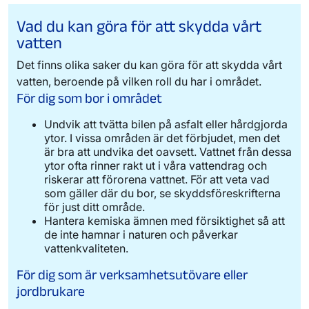
försiktig eftersom det är närmast vattnet.
Primär skyddszon:
I den primära
av kemiska bekämpningsmedel kräver
Området omfattar vattenområdet mellan
Vad du kan göra för att skydda vårt
skyddszonen är reglerna strängast. Det är
särskilt tillstånd. För att skydda vattnet är
Borensbergs kraftstation och Malfors
viktigt att skydda grundvattnet, vilket
vatten
det viktigt att undvika spill och läckage,
kraftverksdamm samt ett cirka 50 meter
innebär att hantering av kemiska ämnen
särskilt av farliga ämnen.
brett landområde. Hantering av
Det finns olika saker du kan göra för att skydda vårt
och miljöfarliga verksamheter är starkt
Sekundär skyddszon:
Sekundärzonen är
miljöfarliga ämnen är strikt reglerad i
reglerade.
vatten, beroende på vilken roll du har i området.
området som leder till primärzonen. Det
denna zon.
Sekundär skyddszon:
Sekundärzonen
För dig som bor i området
inkluderar sjöarna Stora Rängen och Lilla
Yttre skyddszon:
Denna zon omfattar
syftar till att minimera risken för
Rängen. Här behöver du särskilt tillstånd
marken som leder vatten till Motala
Undvik att tvätta bilen på asfalt eller hårdgjorda
föroreningar i grundvattnet. Reglerna här
för att använda kemiska
Ström. Här gäller generellt försiktighet för
ytor. I vissa områden är det förbjudet, men det
är inte lika strikta som i primärzonen, men
bekämpningsmedel. Det är dessutom
att skydda vattenkvaliteten och minimera
är bra att undvika det oavsett. Vattnet från dessa
all hantering av potentiellt skadliga ämnen
förbjudet att tvätta bilar på hårda ytor,
risken för föroreningar.
ytor ofta rinner rakt ut i våra vattendrag och
måste ske med stor försiktighet.
och gödsel och olja måste hanteras
riskerar att förorena vattnet. För att veta vad
försiktigt.
Du ansöker om tillstånd för Ljungs
Du ansöker om tillstånd för Slaka
som gäller där du bor, se skyddsföreskrifterna
Tertiär skyddszon:
Tertiärzonen är det
vattenskyddsområde hos
Länsstyrelsen
för just ditt område.
vattenskyddsområde hos
Miljöavdelningen i
yttersta området. Här gäller allmän
Östergötland
.
Hantera kemiska ämnen med försiktighet så att
Linköpings kommun
.
försiktighet för att skydda vattnet. Alla
de inte hamnar i naturen och påverkar
Skyddsföreskrifter Ljung (pdf)
saker som kan påverka vattnet måste
Skyddsföreskrifter Slaka vattenskyddsområde
vattenkvaliteten.
göras med omsorg.
(pdf)
För dig som är verksamhetsutövare eller
Du ansöker om tillstånd för Stångåns
jordbrukare
vattenskyddsområde hos
Miljöavdelningen i