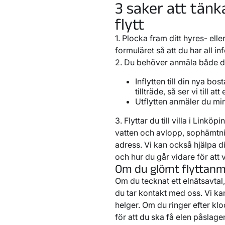
3 saker att tänk
flytt
1. Plocka fram ditt hyres- elle
formuläret så att du har all i
2. Du behöver anmäla både din 
Inflytten till din nya bo
tillträde, så ser vi till at
Utflytten anmäler du min
3. Flyttar du till villa i Link
vatten och avlopp, sophämtni
adress. Vi kan också hjälpa dig
och hur du går vidare för att
Om du glömt flyttanmä
Om du tecknat ett elnätsavta
du tar kontakt med oss. Vi kan
helger. Om du ringer efter klo
för att du ska få elen påslage