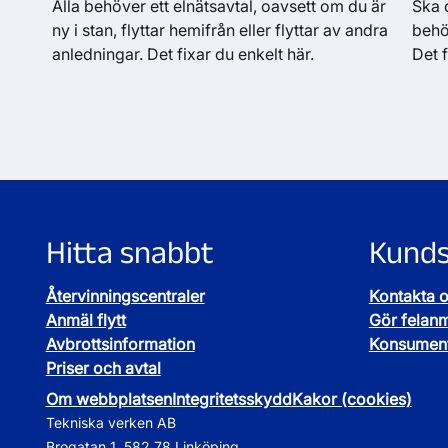
Alla behöver ett elnätsavtal, oavsett om du är
Ska d
ny i stan, flyttar hemifrån eller flyttar av andra
behöv
anledningar. Det fixar du enkelt här.
Det f
Hitta snabbt
Kunds
Återvinningscentraler
Kontakta 
Anmäl flytt
Gör felan
Avbrottsinformation
Konsument
Priser och avtal
Om webbplatsen
Integritetsskydd
Kakor (cookies)
Tekniska verken AB
Brogatan 1, 582 78 Linköping