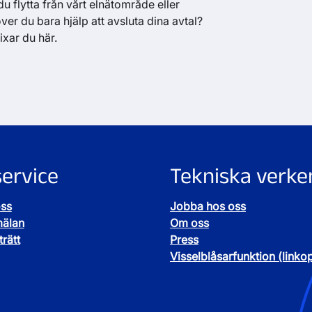
u flytta från vårt elnätområde eller
er du bara hjälp att avsluta dina avtal?
ixar du här.
ervice
Tekniska verke
oss
Jobba hos oss
mälan
Om oss
rätt
Press
Visselblåsarfunktion (linko