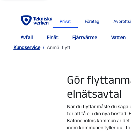
Privat
Företag
Avbrotts
Avfall
Elnät
Fjärrvärme
Vatten
Kundservice
/
Anmäl flytt
Gör flyttanm
elnätsavtal
När du flyttar måste du säga u
för att få el i din nya bostad. 
Katrineholms kommun är det o
inom kommunen fyller du i form