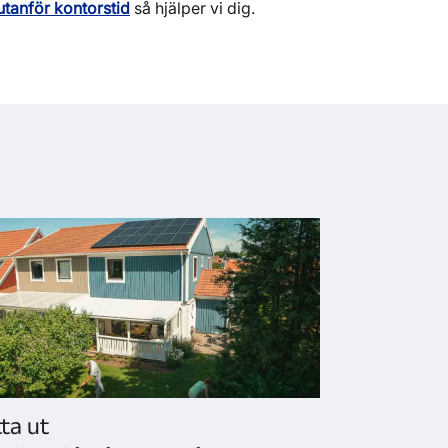
utanför kontorstid
så hjälper vi dig.
tta ut