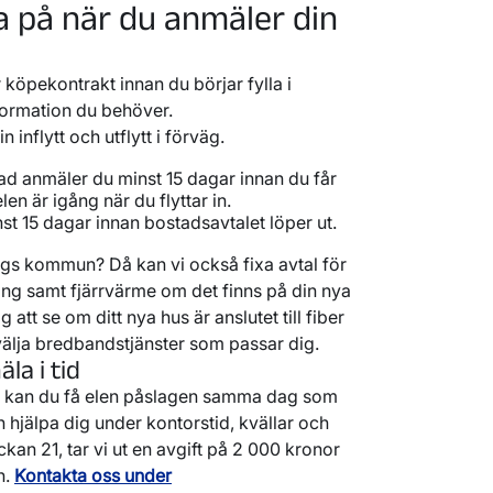
a på när du anmäler din
r köpekontrakt innan du börjar fylla i
nformation du behöver.
inflytt och utflytt i förväg.
stad anmäler du minst 15 dagar innan du får
t elen är igång när du flyttar in.
st 15 dagar innan bostadsavtalet löper ut.
öpings kommun? Då kan vi också fixa avtal för
ng samt fjärrvärme om det finns på din nya
 att se om ditt nya hus är anslutet till fiber
 välja bredbandstjänster som passar dig.
la i tid
l, kan du få elen påslagen samma dag som
 hjälpa dig under kontorstid, kvällar och
ckan 21, tar vi ut en avgift på 2 000 kronor
n.
Kontakta oss under