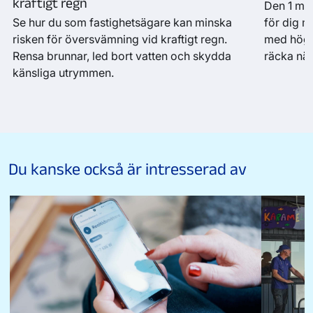
kraftigt regn
Den 1 maj
Se hur du som fastighetsägare kan minska
för dig m
risken för översvämning vid kraftigt regn.
med högsp
Rensa brunnar, led bort vatten och skydda
räcka nä
känsliga utrymmen.
Du kanske också är intresserad av