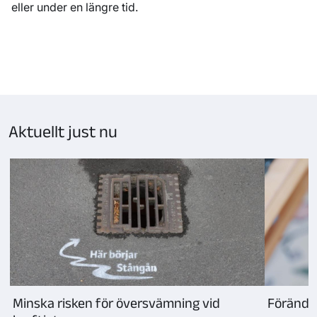
eller under en längre tid.
Sida
1
laddad,
visar
kort
Aktuellt just nu
1–
3
Minska risken för översvämning vid
Förändra