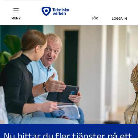
MENY
SÖK
LOGGA IN
Nu hittar du fler tjänster på ett