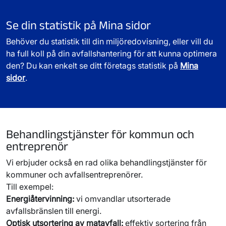
visar
kort
Se din statistik på Mina sidor
1–
6
Behöver du statistik till din miljöredovisning, eller vill du
ha full koll på din avfallshantering för att kunna optimera
den? Du kan enkelt se ditt företags statistik på
Mina
sidor
.
Behandlingstjänster för kommun och
entreprenör
Vi erbjuder också en rad olika behandlingstjänster för
kommuner och avfallsentreprenörer.
Till exempel:
Energiåtervinning:
vi omvandlar utsorterade
avfallsbränslen till energi.
Optisk utsortering av matavfall:
effektiv sortering från