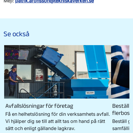
Mejl:
patrik.aronsson@tekniskaverken.se
Se också
Avfallslösningar för företag
Beställ g
flerbos
Få en helhetslösning för din verksamhets avfall.
Vi hjälper dig se till att allt tas om hand på rätt
Beställ gr
sätt och enligt gällande lagkrav.
samfällig