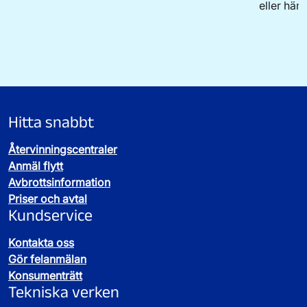
eller häm
Hitta snabbt
Återvinningscentraler
Anmäl flytt
Avbrottsinformation
Priser och avtal
Kundservice
Kontakta oss
Gör felanmälan
Konsumenträtt
Tekniska verken