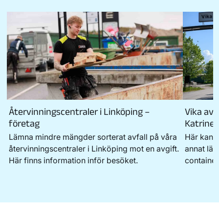
Återvinningscentraler i Linköping –
Vika avf
företag
Katrine
Lämna mindre mängder sorterat avfall på våra
Här kan d
återvinningscentraler i Linköping mot en avgift.
annat läm
Här finns information inför besöket.
container