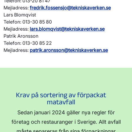
Telefon: 013-20 81 47
Mejladress:
fredrik.fossensjo@tekniskaverken.se
Lars Blomqvist
Telefon: 013-30 85 80
Mejladress:
lars.blomqvist@tekniskaverken.se
Patrik Aronsson
Telefon: 013-30 85 22
Mejladress:
patrik.aronsson@tekniskaverken.se
Krav på sortering av förpackat
matavfall
Sedan januari 2024 gäller nya regler för
företag och restauranger i Sverige. Allt avfall
måste separeras från sina förpackningar