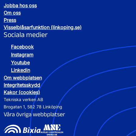
Jobba hos oss
Om oss
Press
Visselblåsarfunktion (linkoping.se)
Sociala medier
Facebook
Instagram
Youtube
Linkedin
Om webbplatsen
Integritetsskydd
Kakor (cookies)
Tekniska verken AB
Brogatan 1, 582 78 Linköping
Våra övriga webbplatser