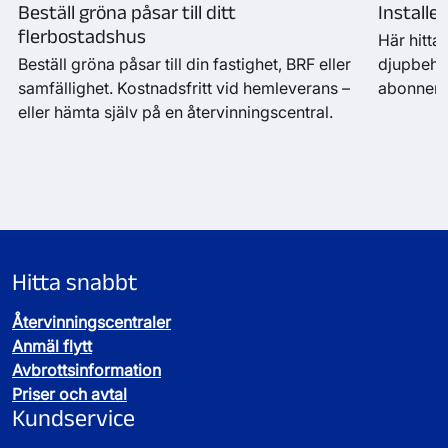
Beställ gröna påsar till ditt
Installe
flerbostadshus
Här hittar
Beställ gröna påsar till din fastighet, BRF eller
djupbehål
samfällighet. Kostnadsfritt vid hemleverans –
abonnema
eller hämta själv på en återvinningscentral.
Hitta snabbt
Återvinningscentraler
Anmäl flytt
Avbrottsinformation
Priser och avtal
Kundservice