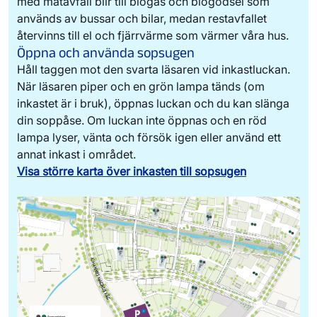
med matavfall blir till biogas och biogödsel som
används av bussar och bilar, medan restavfallet
återvinns till el och fjärrvärme som värmer våra hus.
Öppna och använda sopsugen
Håll taggen mot den svarta läsaren vid inkastluckan.
När läsaren piper och en grön lampa tänds (om
inkastet är i bruk), öppnas luckan och du kan slänga
din soppåse. Om luckan inte öppnas och en röd
lampa lyser, vänta och försök igen eller använd ett
annat inkast i området.
Visa större karta över inkasten till sopsugen