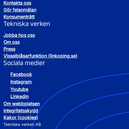
Kontakta oss
Gör felanmälan
Konsumenträtt
Tekniska verken
Jobba hos oss
Om oss
Press
Visselblåsarfunktion (linkoping.se)
Sociala medier
Facebook
Instagram
Youtube
Linkedin
Om webbplatsen
Integritetsskydd
Kakor (cookies)
Tekniska verken AB