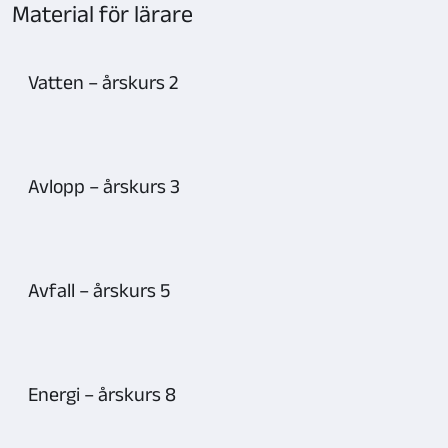
kort
Material för lärare
1–
4
Vatten – årskurs 2
Avlopp – årskurs 3
Avfall – årskurs 5
Energi – årskurs 8