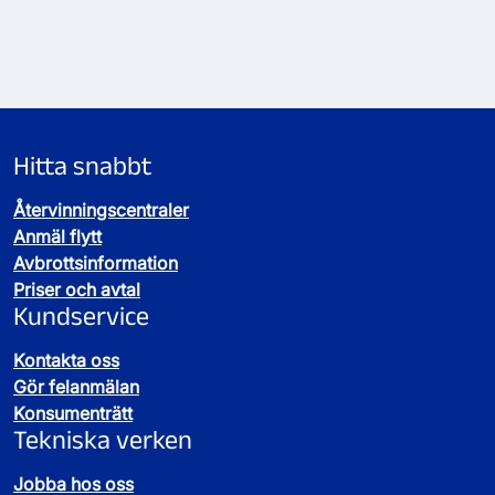
Sida
1
laddad,
visar
kort
1–
Hitta snabbt
4
Återvinningscentraler
Anmäl flytt
Avbrottsinformation
Priser och avtal
Kundservice
Kontakta oss
Gör felanmälan
Konsumenträtt
Tekniska verken
Jobba hos oss