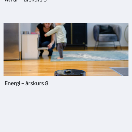
Energi – årskurs 8
Sida
1
laddad,
visar