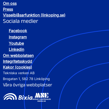
Om oss
Press
Visselblåsarfunktion (linkoping.se)
Sociala medier
Facebook
Instagram
Youtube
Linkedin
Om webbplatsen
Integritetsskydd
Kakor (cookies)
Tekniska verken AB
Brogatan 1, 582 78 Linköping
Våra övriga webbplatser